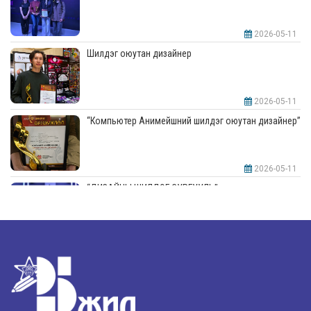
2026-05-11
Шилдэг оюутан дизайнер
2026-05-11
“Компьютер Анимейшний шилдэг оюутан дизайнер”
2026-05-11
“ДИЗАЙНЫ ШИЛДЭГ СУРГУУЛЬ”-аар шалгарлаа
2026-05-11
“Интерьерийн шилдэг оюутан дизайнер”
2026-05-11