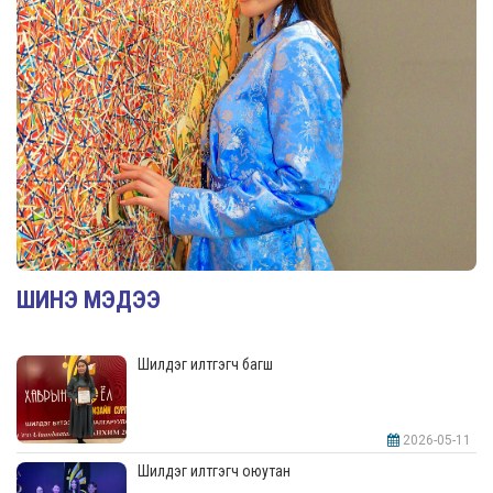
ШИНЭ МЭДЭЭ
Шилдэг илтгэгч багш
2026-05-11
Шилдэг илтгэгч оюутан