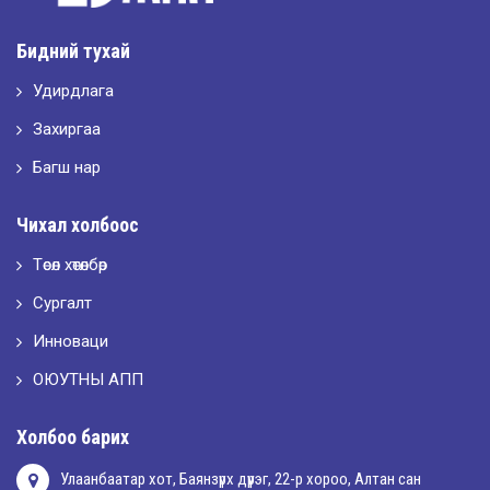
Шилдэг загвар
Бидний тухай
Удирдлага
2026-05-10
LET’S SPARKLE ТӨСӨЛД ОРОЛЦЛОО.
Захиргаа
Багш нар
2026-05-02
Чихал холбоос
“ХҮСЛЭН 2026” хувцас загварын улсын уралдаан,
Төсөл хөтөлбөр
Сургалт
2026-05-01
Оюутны амжилтаас
Инноваци
ОЮУТНЫ АПП
2026-04-30
Холбоо барих
Улаанбаатар хот, Баянзүрх дүүрэг, 22-р хороо, Алтан сан