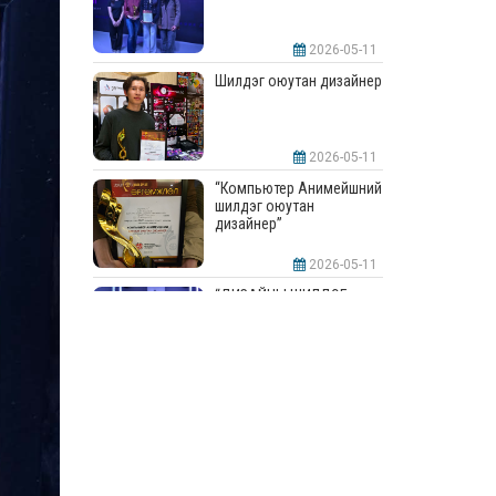
2026-05-11
Шилдэг оюутан дизайнер
2026-05-11
“Компьютер Анимейшний
шилдэг оюутан
дизайнер”
2026-05-11
“ДИЗАЙНЫ ШИЛДЭГ
СУРГУУЛЬ”-аар
шалгарлаа
2026-05-11
“Интерьерийн шилдэг
оюутан дизайнер”
2026-05-11