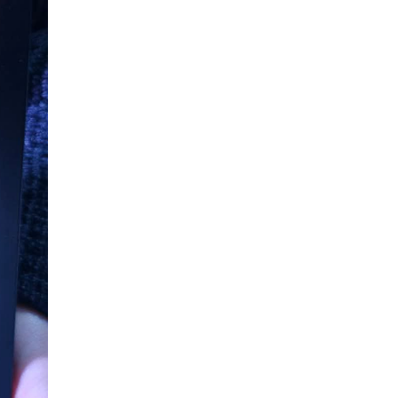
Шилдэг загвар
2026-05-10
LET’S SPARKLE ТӨСӨЛД
ОРОЛЦЛОО.
2026-05-02
“ХҮСЛЭН 2026” хувцас
загварын улсын
уралдаан,
2026-05-01
Оюутны амжилтаас
2026-04-30