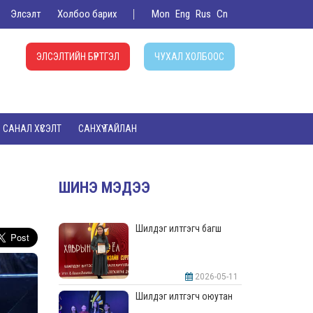
Элсэлт
Холбоо барих
Mon
Eng
Rus
Cn
ЭЛСЭЛТИЙН БҮРТГЭЛ
ЧУХАЛ ХОЛБООС
САНАЛ ХҮСЭЛТ
САНХҮҮ ТАЙЛАН
ШИНЭ МЭДЭЭ
Шилдэг илтгэгч багш
2026-05-11
Шилдэг илтгэгч оюутан