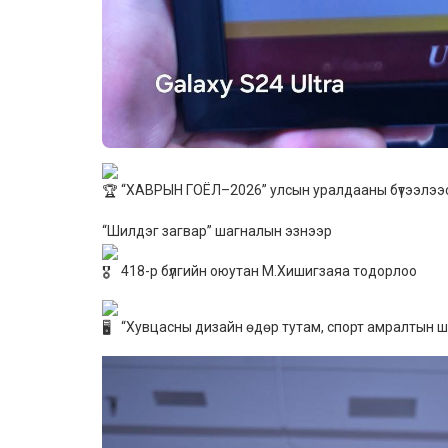
“ХАВРЫН ГОЁЛ–2026” улсын уралдааны бүтээлээ
“Шилдэг загвар” шагналын эзнээр
418-р бүлгийн оюутан М.Хишигзаяа тодорлоо
“Хувцасны дизайн өдөр тутам, спорт амралтын 