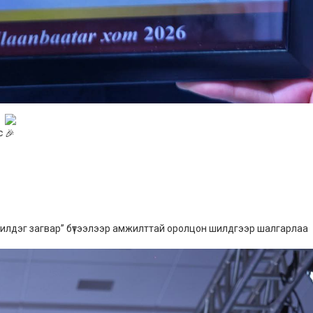
с
шилдэг загвар” бүтээлээр амжилттай оролцон шилдгээр шалгарлаа