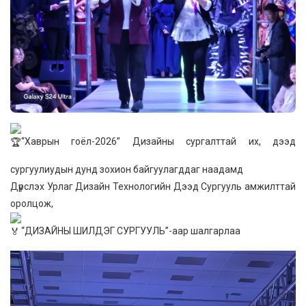
“Хаврын гоёл-2026” Дизайны сургалттай их, дээд
сургуулиудын дунд зохион байгуулагддаг наадамд
Дүрслэх Урлаг Дизайн Технологийн Дээд Сургууль амжилттай
оролцож,
“ДИЗАЙНЫ ШИЛДЭГ СУРГУУЛЬ”-аар шалгарлаа