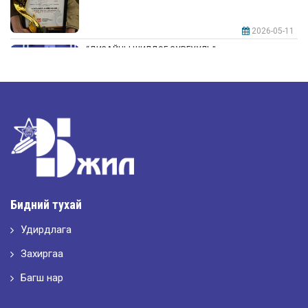
2026-05-11
“ДИЗАЙНЫ ШИЛДЭГ СУРГУУЛЬ”-аар шалгарлаа
2026-05-11
“Интерьерийн шилдэг оюутан дизайнер”
2026-05-11
Шилдэг загвар
Бидний тухай
Удирдлага
2026-05-10
LET’S SPARKLE ТӨСӨЛД ОРОЛЦЛОО.
Захиргаа
Багш нар
2026-05-02