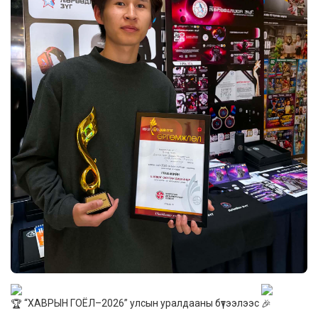
“ХАВРЫН ГОЁЛ–2026” улсын уралдааны бүтээлээс