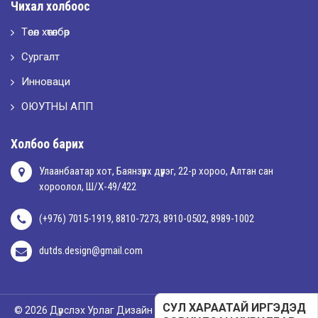
Чихал холбоос
“ХҮСЛЭН 2026” хувцас загварын улсын уралдаан,
Төсөл хөтөлбөр
Сургалт
2026-05-01
Оюутны амжилтаас
Инноваци
ОЮУТНЫ АПП
2026-04-30
Холбоо барих
Улаанбаатар хот, Баянзүрх дүүрэг, 22-р хороо, Алтан сан
хороолол, Ш/Х-49/422
(+976) 7015-1919, 8810-7273, 8910-0502, 8989-1002
dutds.design@gmail.com
СУЛ ХАРААТАЙ ИРГЭДЭД
© 2026 Дүрслэх Урлаг Дизайн Технологийн Дээд Сургууль. Бүх