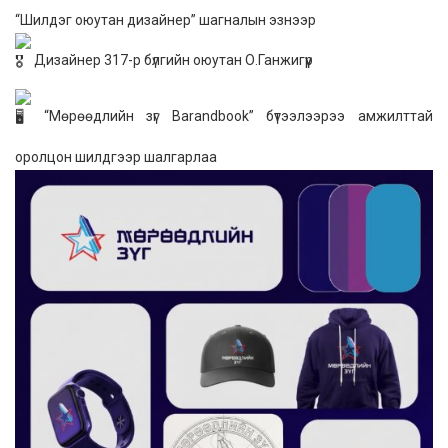
“Шилдэг оюутан дизайнер” шагналын эзнээр
Дизайнер 317-р бүлгийн оюутан О.Ганжигүүр
“Мөрөөдлийн зүг Barandbook” бүтээлээрээ амжилттай
оролцон шилдгээр шалгарлаа