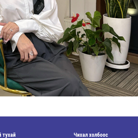
 тухай
Чихал холбоос