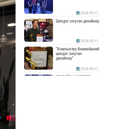
2026-05-11
Шилдэг оюутан дизайнер
2026-05-11
“Компьютер Анимейшний
шилдэг оюутан
дизайнер”
2026-05-11
“ДИЗАЙНЫ ШИЛДЭГ
СУРГУУЛЬ”-аар
шалгарлаа
2026-05-11
“Интерьерийн шилдэг
оюутан дизайнер”
2026-05-11