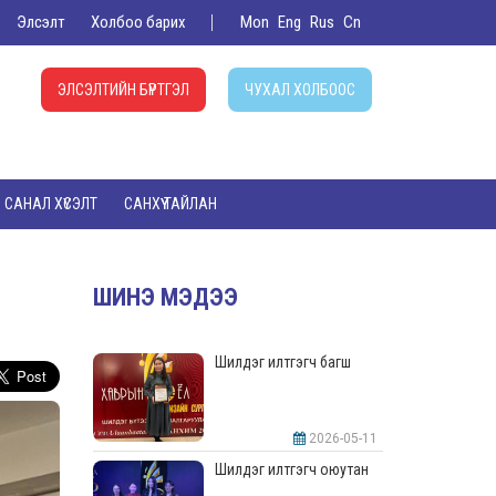
Элсэлт
Холбоо барих
Mon
Eng
Rus
Cn
ЭЛСЭЛТИЙН БҮРТГЭЛ
ЧУХАЛ ХОЛБООС
САНАЛ ХҮСЭЛТ
САНХҮҮ ТАЙЛАН
ШИНЭ МЭДЭЭ
Шилдэг илтгэгч багш
2026-05-11
Шилдэг илтгэгч оюутан