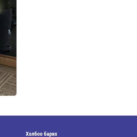
Шилдэг загвар
2026-05-10
LET’S SPARKLE ТӨСӨЛД
ОРОЛЦЛОО.
2026-05-02
“ХҮСЛЭН 2026” хувцас
загварын улсын
уралдаан,
2026-05-01
Оюутны амжилтаас
2026-04-30
Холбоо барих