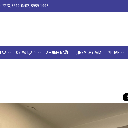
0-7273, 8910-0502, 8989-1002
ГАА
СУРАЛЦАГЧ
АЖЛЫН БАЙР
ДҮРЭМ, ЖУРАМ
УРЛАН