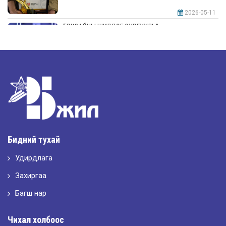
2026-05-11
“ДИЗАЙНЫ ШИЛДЭГ СУРГУУЛЬ”-аар шалгарлаа
2026-05-11
“Интерьерийн шилдэг оюутан дизайнер”
2026-05-11
Шилдэг загвар
Бидний тухай
Удирдлага
2026-05-10
LET’S SPARKLE ТӨСӨЛД ОРОЛЦЛОО.
Захиргаа
Багш нар
2026-05-02
Чихал холбоос
“ХҮСЛЭН 2026” хувцас загварын улсын уралдаан,