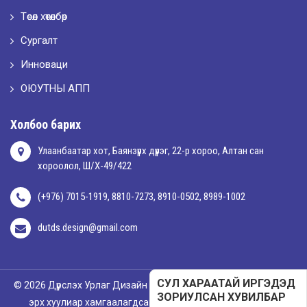
Төсөл хөтөлбөр
Сургалт
2026-05-01
Оюутны амжилтаас
Инноваци
ОЮУТНЫ АПП
2026-04-30
Холбоо барих
Улаанбаатар хот, Баянзүрх дүүрэг, 22-р хороо, Алтан сан
хороолол, Ш/Х-49/422
(+976) 7015-1919, 8810-7273, 8910-0502, 8989-1002
dutds.design@gmail.com
СУЛ ХАРААТАЙ ИРГЭДЭД
© 2026 Дүрслэх Урлаг Дизайн Технологийн Дээд Сургууль. Бүх
ЗОРИУЛСАН ХУВИЛБАР
эрх хуулиар хамгаалагдсан. Вэб хөгжүүлэгч
Mind Agency