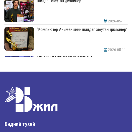
Шилдэг оюутан дизайнер
2026-05-11
“Компьютер Анимейшний шилдэг оюутан дизайнер”
2026-05-11
“ДИЗАЙНЫ ШИЛДЭГ СУРГУУЛЬ”-аар шалгарлаа
2026-05-11
“Интерьерийн шилдэг оюутан дизайнер”
2026-05-11
Шилдэг загвар
Бидний тухай