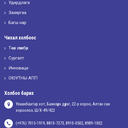
Удирдлага
2026-05-10
LET’S SPARKLE ТӨСӨЛД ОРОЛЦЛОО.
Захиргаа
Багш нар
2026-05-02
Чихал холбоос
“ХҮСЛЭН 2026” хувцас загварын улсын уралдаан,
Төсөл хөтөлбөр
Сургалт
2026-05-01
Оюутны амжилтаас
Инноваци
ОЮУТНЫ АПП
2026-04-30
Холбоо барих
Улаанбаатар хот, Баянзүрх дүүрэг, 22-р хороо, Алтан сан
хороолол, Ш/Х-49/422
(+976) 7015-1919, 8810-7273, 8910-0502, 8989-1002