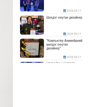
2026-05-11
Шилдэг оюутан дизайнер
2026-05-11
“Компьютер Анимейшний
шилдэг оюутан
дизайнер”
2026-05-11
“ДИЗАЙНЫ ШИЛДЭГ
СУРГУУЛЬ”-аар
шалгарлаа
2026-05-11
“Интерьерийн шилдэг
оюутан дизайнер”
2026-05-11