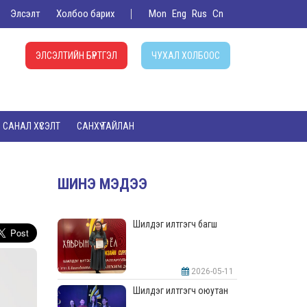
Элсэлт
Холбоо барих
Mon
Eng
Rus
Cn
ЭЛСЭЛТИЙН БҮРТГЭЛ
ЧУХАЛ ХОЛБООС
САНАЛ ХҮСЭЛТ
САНХҮҮ ТАЙЛАН
ШИНЭ МЭДЭЭ
Шилдэг илтгэгч багш
2026-05-11
Шилдэг илтгэгч оюутан