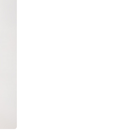
Шилдэг загвар
2026-05-10
LET’S SPARKLE ТӨСӨЛД
ОРОЛЦЛОО.
2026-05-02
“ХҮСЛЭН 2026” хувцас
загварын улсын
уралдаан,
2026-05-01
Оюутны амжилтаас
2026-04-30