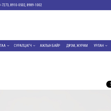
0-7273, 8910-0502, 8989-1002
ГАА
СУРАЛЦАГЧ
АЖЛЫН БАЙР
ДҮРЭМ, ЖУРАМ
УРЛАН