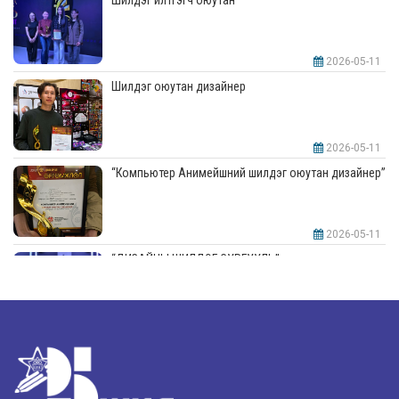
2026-05-11
Шилдэг оюутан дизайнер
2026-05-11
“Компьютер Анимейшний шилдэг оюутан дизайнер”
2026-05-11
“ДИЗАЙНЫ ШИЛДЭГ СУРГУУЛЬ”-аар шалгарлаа
2026-05-11
“Интерьерийн шилдэг оюутан дизайнер”