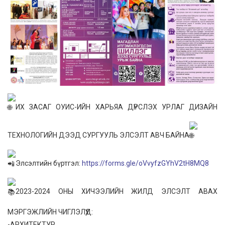
ИХ ЗАСАГ ОУИС-ИЙН ХАРЬЯА ДҮРСЛЭХ УРЛАГ ДИЗАЙН
ТЕХНОЛОГИЙН ДЭЭД СУРГУУЛЬ ЭЛСЭЛТ АВЧ БАЙНА
Элсэлтийн бүртгэл:
https://forms.gle/oVvyfzGYhV2tH8MQ8
2023-2024 ОНЫ ХИЧЭЭЛИЙН ЖИЛД ЭЛСЭЛТ АВАХ
МЭРГЭЖЛИЙН ЧИГЛЭЛҮҮД:
-АРХИТЕКТУР