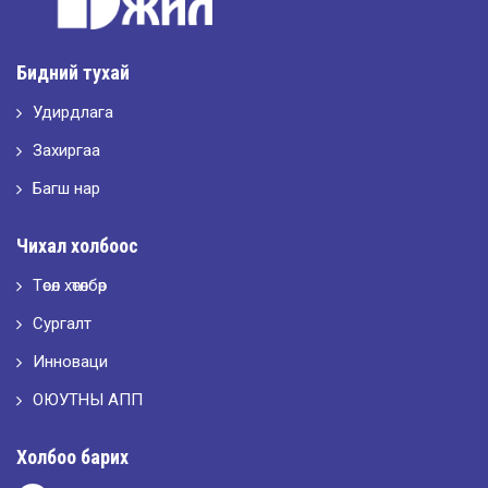
2026-05-11
Шилдэг загвар
Бидний тухай
Удирдлага
2026-05-10
LET’S SPARKLE ТӨСӨЛД ОРОЛЦЛОО.
Захиргаа
Багш нар
2026-05-02
Чихал холбоос
“ХҮСЛЭН 2026” хувцас загварын улсын уралдаан,
Төсөл хөтөлбөр
Сургалт
2026-05-01
Оюутны амжилтаас
Инноваци
ОЮУТНЫ АПП
2026-04-30
Холбоо барих