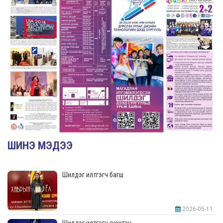
ШИНЭ МЭДЭЭ
Шилдэг илтгэгч багш
2026-05-11
Шилдэг илтгэгч оюутан