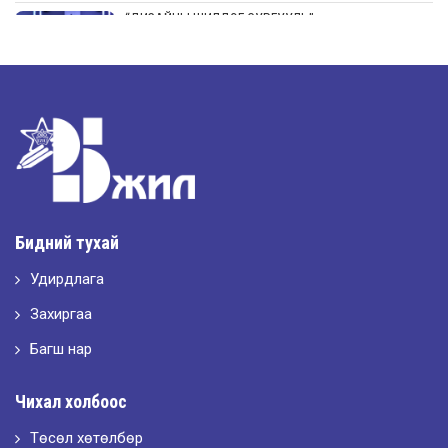
“ДИЗАЙНЫ ШИЛДЭГ СУРГУУЛЬ”-аар шалгарлаа
2026-05-11
“Интерьерийн шилдэг оюутан дизайнер”
2026-05-11
Шилдэг загвар
Бидний тухай
Удирдлага
2026-05-10
LET’S SPARKLE ТӨСӨЛД ОРОЛЦЛОО.
Захиргаа
Багш нар
2026-05-02
Чихал холбоос
“ХҮСЛЭН 2026” хувцас загварын улсын уралдаан,
Төсөл хөтөлбөр