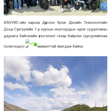
ИЗОУИС-ийн харьяа Дүрслэх Урлаг Дизайн Технололгийн
Дээд Сургуулийн 1-р курсын оюутнуудын зураг судалгааны
дадлага байгалийн үзэсгэлэнт газар байрлах сургуулийнхаа
полигондоо
амжилттай явагдаж байна.