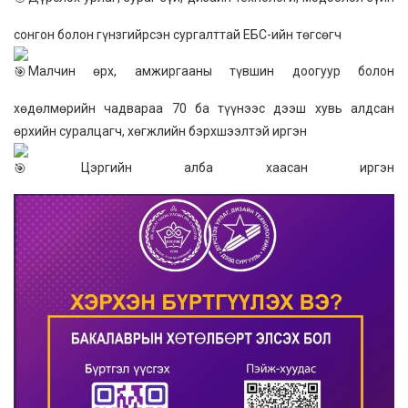
сонгон болон гүнзгийрсэн сургалттай ЕБС-ийн төгсөгч
Малчин өрх, амжиргааны түвшин доогуур болон
хөдөлмөрийн чадвараа 70 ба түүнээс дээш хувь алдсан
өрхийн суралцагч, хөгжлийн бэрхшээлтэй иргэн
Цэргийн алба хаасан иргэн