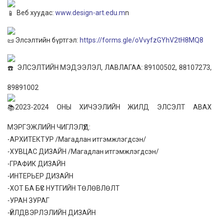
Веб хуудас:
www.design-art.edu.m
n
Элсэлтийн бүртгэл:
https://forms.gle/oVvyfzGYhV2tH8MQ8
ЭЛСЭЛТИЙН МЭДЭЭЛЭЛ, ЛАВЛАГАА: 89100502, 88107273,
89891002
2023-2024 ОНЫ ХИЧЭЭЛИЙН ЖИЛД ЭЛСЭЛТ АВАХ
МЭРГЭЖЛИЙН ЧИГЛЭЛҮҮД:
-АРХИТЕКТУР /Магадлан итгэмжлэгдсэн/
-ХУВЦАС ДИЗАЙН /Магадлан итгэмжлэгдсэн/
-ГРАФИК ДИЗАЙН
-ИНТЕРЬЕР ДИЗАЙН
-ХОТ БА БҮС НУТГИЙН ТӨЛӨВЛӨЛТ
-УРАН ЗУРАГ
-ҮЙЛДВЭРЛЭЛИЙН ДИЗАЙН