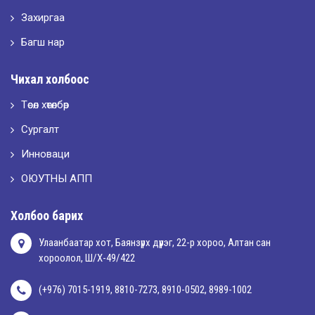
LET’S SPARKLE ТӨСӨЛД ОРОЛЦЛОО.
Захиргаа
Багш нар
2026-05-02
Чихал холбоос
“ХҮСЛЭН 2026” хувцас загварын улсын уралдаан,
Төсөл хөтөлбөр
Сургалт
2026-05-01
Оюутны амжилтаас
Инноваци
ОЮУТНЫ АПП
2026-04-30
Холбоо барих
Улаанбаатар хот, Баянзүрх дүүрэг, 22-р хороо, Алтан сан
хороолол, Ш/Х-49/422
(+976) 7015-1919, 8810-7273, 8910-0502, 8989-1002