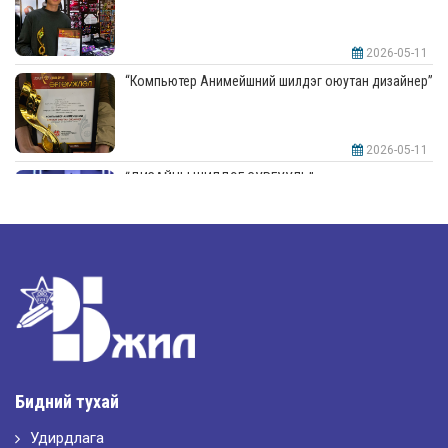
2026-05-11
“Компьютер Анимейшний шилдэг оюутан дизайнер”
2026-05-11
“ДИЗАЙНЫ ШИЛДЭГ СУРГУУЛЬ”-аар шалгарлаа
2026-05-11
“Интерьерийн шилдэг оюутан дизайнер”
2026-05-11
Шилдэг загвар
Бидний тухай
Удирдлага
2026-05-10