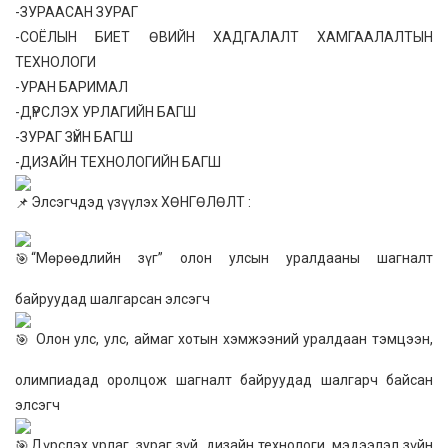
-ЗУРААСАН ЗУРАГ
-СОЁЛЫН БИЕТ ӨВИЙН ХАДГАЛАЛТ ХАМГААЛАЛТЫН
ТЕХНОЛОГИ
-УРАН БАРИМАЛ
-ДҮРСЛЭХ УРЛАГИЙН БАГШ
-ЗУРАГ ЗҮЙН БАГШ
-ДИЗАЙН ТЕХНОЛОГИЙН БАГШ
Элсэгчдэд үзүүлэх ХӨНГӨЛӨЛТ :
“Мөрөөдлийн зүг” олон улсын уралдааны шагналт
байруудад шалгарсан элсэгч
Олон улс, улс, аймаг хотын хэмжээний уралдаан тэмцээн,
олимпиадад оролцож шагналт байруудад шалгарч байсан
элсэгч
Дүрслэх урлаг, зураг зүй, дизайн технологи, мэдээлэл зүйн