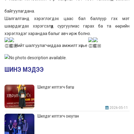
байгуулагдана.
Шалгалтанд хэрэглэгдэх цаас бал баллуур гэх мэт
шаардагдах хэрэгсэлүүд сургуулиас гарах ба та өөрийн
хэрэглэдэг харандаа балыг авч ирж болно.
Нийт шалгуулагчиддаа амжилт хүсье
ШИНЭ МЭДЭЭ
Шилдэг илтгэгч багш
2026-05-11
Шилдэг илтгэгч оюутан