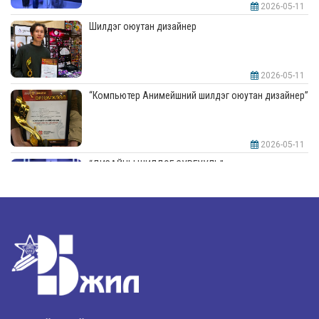
2026-05-11
Шилдэг оюутан дизайнер
2026-05-11
“Компьютер Анимейшний шилдэг оюутан дизайнер”
2026-05-11
“ДИЗАЙНЫ ШИЛДЭГ СУРГУУЛЬ”-аар шалгарлаа
2026-05-11
“Интерьерийн шилдэг оюутан дизайнер”
2026-05-11
Шилдэг загвар