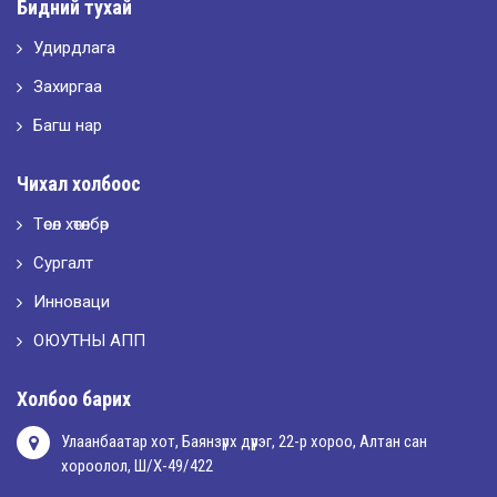
Бидний тухай
Удирдлага
2026-05-10
LET’S SPARKLE ТӨСӨЛД ОРОЛЦЛОО.
Захиргаа
Багш нар
2026-05-02
Чихал холбоос
“ХҮСЛЭН 2026” хувцас загварын улсын уралдаан,
Төсөл хөтөлбөр
Сургалт
2026-05-01
Оюутны амжилтаас
Инноваци
ОЮУТНЫ АПП
2026-04-30
Холбоо барих
Улаанбаатар хот, Баянзүрх дүүрэг, 22-р хороо, Алтан сан
хороолол, Ш/Х-49/422