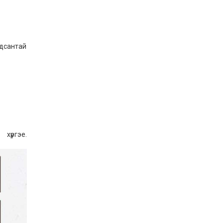
Шилдэг загвар
2026-05-10
гдсантай
LET’S SPARKLE ТӨСӨЛД
ОРОЛЦЛОО.
2026-05-02
“ХҮСЛЭН 2026” хувцас
загварын улсын
уралдаан,
эе.
2026-05-01
Оюутны амжилтаас
2026-04-30