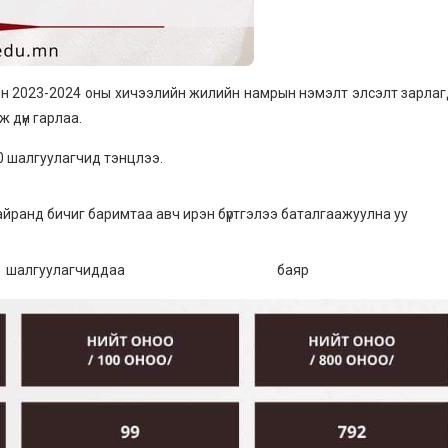
йн 2023-2024 оны хичээлийн жилийн намрын нэмэлт элсэлт зарла
 дүн гарлаа.
0 шалгуулагчид тэнцлээ.
йранд бичиг баримтаа авч ирэн бүртгэлээ баталгаажуулна уу
гчиддаа баяр хүрг