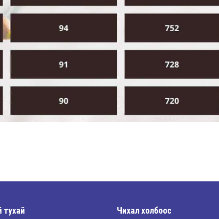
 тухай
Чихал холбоос