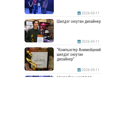
2026-05-11
Шилдэг оюутан дизайнер
2026-05-11
“Компьютер Анимейшний
шилдэг оюутан
дизайнер”
2026-05-11
“ДИЗАЙНЫ ШИЛДЭГ
СУРГУУЛЬ”-аар
шалгарлаа
2026-05-11
“Интерьерийн шилдэг
оюутан дизайнер”
2026-05-11