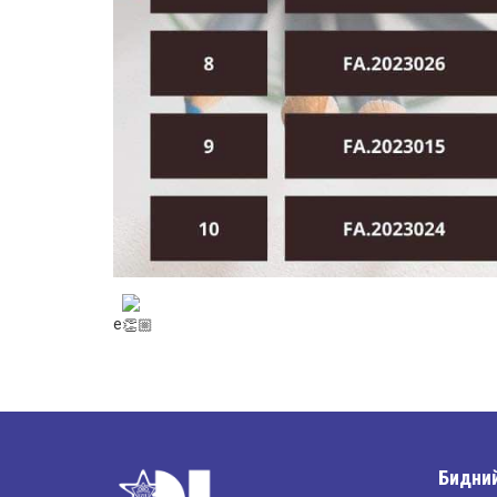
е
Бидний