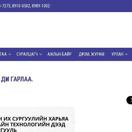
0-7273, 8910-0502, 8989-1002
ГАА
СУРАЛЦАГЧ
АЖЛЫН БАЙР
ДҮРЭМ, ЖУРАМ
УРЛАН
ҮН ГАРЛАА.