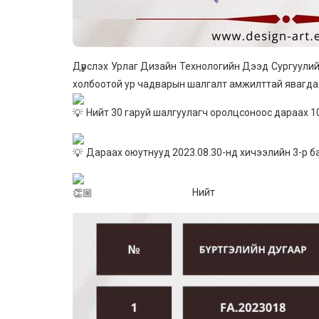
Дүрслэх Урлаг Дизайн Технологийн Дээд Сургуули
холбоотой ур чадварын шалгалт амжилттай явагдаж
Нийт 30 гаруй шалгуулагч оролцсоноос дараах 1
Дараах оюутнууд 2023.08.30-нд хичээлийн 3-р ба
Нийт шалгуула