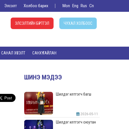
Элсэлт
Холбоо барих
Mon
Eng
Rus
Cn
ЭЛСЭЛТИЙН БҮРТГЭЛ
ЧУХАЛ ХОЛБООС
САНАЛ ХҮСЭЛТ
САНХҮҮ ТАЙЛАН
ШИНЭ МЭДЭЭ
Шилдэг илтгэгч багш
2026-05-11
Шилдэг илтгэгч оюутан