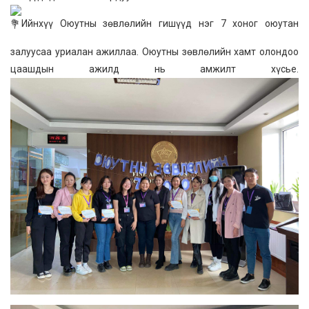
Ийнхүү Оюутны зөвлөлийн гишүүд нэг 7 хоног оюутан
залуусаа уриалан ажиллаа. Оюутны зөвлөлийн хамт олондоо
цаашдын ажилд нь амжилт хүсье.