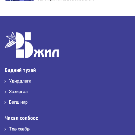
“ДИЗАЙНЫ ШИЛДЭГ СУРГУУЛЬ”-аар шалгарлаа
2026-05-11
“Интерьерийн шилдэг оюутан дизайнер”
2026-05-11
Шилдэг загвар
Бидний тухай
Удирдлага
2026-05-10
LET’S SPARKLE ТӨСӨЛД ОРОЛЦЛОО.
Захиргаа
Багш нар
2026-05-02
Чихал холбоос
“ХҮСЛЭН 2026” хувцас загварын улсын уралдаан,
Төсөл хөтөлбөр