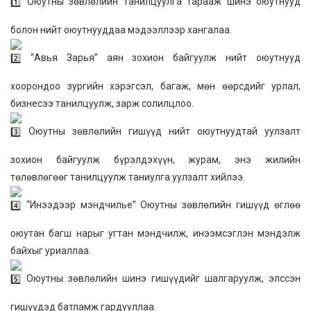
Оюутны зөвлөлийн танилцуулга тарааж шинэ оюутнууд
болон нийт оюутнууддаа мэдээллээр хангалаа.
“Авья Зарья” аян зохион байгуулж нийт оюутнууд
хоорондоо зургийн хэрэгсэл, багаж, мөн өөрсдийг урлал,
бизнесээ танилцуулж, зарж солилцлоо.
Оюутны зөвлөлийн гишүүд нийт оюутнуудтай уулзалт
зохион байгуулж бүрэлдэхүүн, журам, энэ жилийн
төлөвлөгөөг танилцуулж таниулга уулзалт хийлээ.
“Инээдээр мэндчилье” Оюутны зөвлөлийн гишүүд өглөө
оюутан багш нарыг угтан мэндчилж, инээмсэглэн мэндэлж
байхыг уриаллаа.
Оюутны зөвлөлийн шинэ гишүүдийг шалгаруулж, элссэн
гишүүдэд батламж гардууллаа.