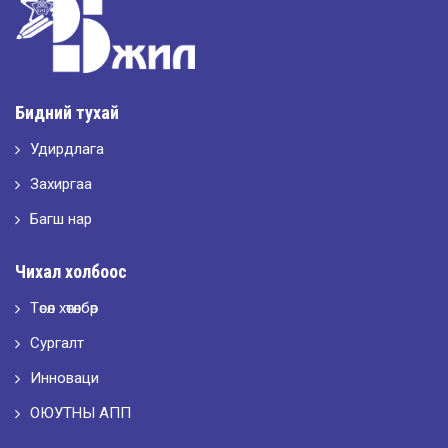
2026-05-11
Шилдэг загвар
Бидний тухай
Удирдлага
2026-05-10
LET’S SPARKLE ТӨСӨЛД ОРОЛЦЛОО.
Захиргаа
Багш нар
2026-05-02
Чихал холбоос
“ХҮСЛЭН 2026” хувцас загварын улсын уралдаан,
Төсөл хөтөлбөр
Сургалт
2026-05-01
Оюутны амжилтаас
Инноваци
ОЮУТНЫ АПП
2026-04-30