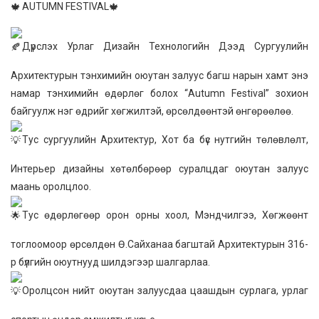
AUTUMN FESTIVAL
Дүрслэх Урлаг Дизайн Технологийн Дээд Сургуулийн
Архитектурын тэнхимийн оюутан залуус багш нарын хамт энэ
намар тэнхимийн өдөрлөг болох “Autumn Festival” зохион
байгуулж нэг өдрийг хөгжилтэй, өрсөлдөөнтэй өнгөрөөлөө.
Тус сургуулийн Архитектур, Хот ба бүс нутгийн төлөвлөлт,
Интерьер дизайны хөтөлбөрөөр суралцдаг оюутан залуус
маань оролцлоо.
Тус өдөрлөгөөр орон орны хоол, Мэндчилгээ, Хөгжөөнт
тоглоомоор өрсөлдөн Ө.Сайханаа багштай Архитектурын 316-
р бүлгийн оюутнууд шилдэгээр шалгарлаа.
Оролцсон нийт оюутан залуусдаа цаашдын сурлага, урлаг