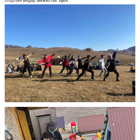
спортын өндөр амжилтыг хүсье.