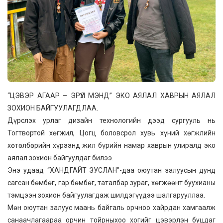
“ЦЭВЭР АГААР – ЭРҮҮЛ МЭНД” ЭКО АЯЛАЛ ХАВРЫН АЯЛАЛ
ЗОХИОН БАЙГУУЛАГДЛАА.
Дүрслэх урлаг дизайн технологийн дээд сургууль нь
Тогтвортой хөгжил, Цогц боловсрол хувь хүний хөгжлийн
хөтөлбөрийн хүрээнд жил бүрийн намар хаврын улиралд эко
аялал зохион байгуулдаг билээ.
Энэ удаад “ХАНДГАЙТ ЗУСЛАН”-даа оюутан залуусын дунд
сагсан бөмбөг, гар бөмбөг, таталбар зураг, хөгжөөнт буухианы
тэмцээн зохион байгуулагдаж шилдэгүүдээ шалгарууллаа.
Мөн оюутан залуус маань байгаль орчноо хайрдан хамгаалж
санаачлагаараа орчин тойрныхоо хогийг цэвэрлэн буцдаг