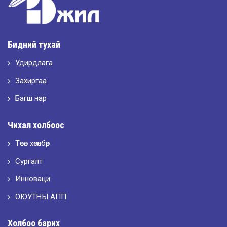
2026-05-11
Шилдэг загвар
Бидний тухай
Удирдлага
2026-05-10
LET’S SPARKLE ТӨСӨЛД ОРОЛЦЛОО.
Захиргаа
Багш нар
2026-05-02
Чихал холбоос
“ХҮСЛЭН 2026” хувцас загварын улсын уралдаан,
Төсөл хөтөлбөр
Сургалт
2026-05-01
Оюутны амжилтаас
Инноваци
ОЮУТНЫ АПП
2026-04-30
Холбоо барих