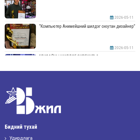
2026-05-11
“Компьютер Анимейшний шилдэг оюутан дизайнер”
2026-05-11
“ДИЗАЙНЫ ШИЛДЭГ СУРГУУЛЬ”-аар шалгарлаа
2026-05-11
“Интерьерийн шилдэг оюутан дизайнер”
2026-05-11
Шилдэг загвар
Бидний тухай
Удирдлага
2026-05-10