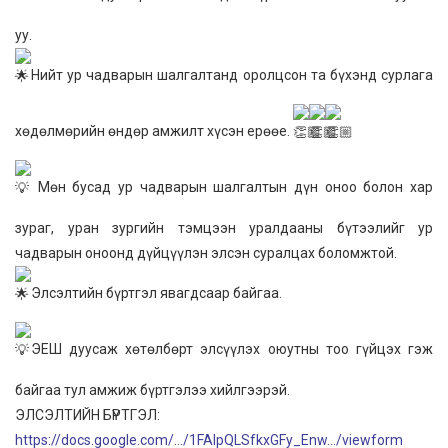
уу.
Нийт ур чадварын шалгалтанд оролцсон та бүхэнд сурлага
хөдөлмөрийн өндөр амжилт хүсэн ерөөе.
Мөн бусад ур чадварын шалгалтын дүн оноо болон хар
зураг, уран зургийн тэмцээн уралдааны бүтээлийг ур
чадварын оноонд дүйцүүлэн элсэн суралцах боломжтой.
Элсэлтийн бүртгэл явагдсаар байгаа.
ЭЕШ дуусаж хөтөлбөрт элсүүлэх оюутны тоо гүйцэх гэж
байгаа тул амжиж бүртгэлээ хийлгээрэй.
ЭЛСЭЛТИЙН БҮРТГЭЛ:
https://docs.google.com/…/1FAIpQLSfkxGFy_Enw…/viewform