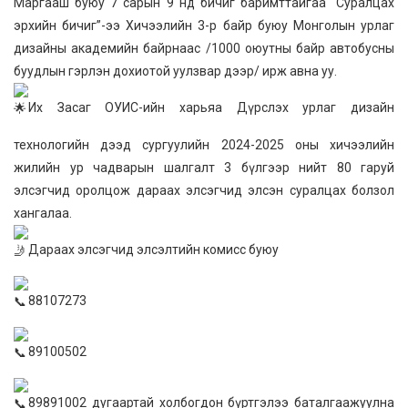
Маргааш буюу 7 сарын 9 нд бичиг баримттайгаа “Суралцах
эрхийн бичиг”-ээ Хичээлийн 3-р байр буюу Монголын урлаг
дизайны академийн байрнаас /1000 оюутны байр автобусны
буудлын гэрлэн дохиотой уулзвар дээр/ ирж авна уу.
Их Засаг ОУИС-ийн харьяа Дүрслэх урлаг дизайн
технологийн дээд сургуулийн 2024-2025 оны хичээлийн
жилийн ур чадварын шалгалт 3 бүлгээр нийт 80 гаруй
элсэгчид оролцож дараах элсэгчид элсэн суралцах болзол
хангалаа.
Дараах элсэгчид элсэлтийн комисс буюу
88107273
89100502
89891002 дугаартай холбогдон бүртгэлээ баталгаажуулна