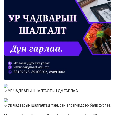
УР ЧАДВАРЫН ШАЛГАЛТЫН ДҮН ГАРЛАА.
Ур чадварын шалгалтад тэнцсэн элсэгчиддээ баяр хүргэе.