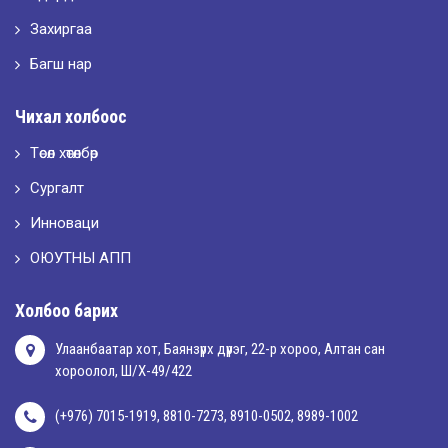
LET’S SPARKLE ТӨСӨЛД ОРОЛЦЛОО.
Захиргаа
Багш нар
2026-05-02
Чихал холбоос
“ХҮСЛЭН 2026” хувцас загварын улсын уралдаан,
Төсөл хөтөлбөр
Сургалт
2026-05-01
Оюутны амжилтаас
Инноваци
ОЮУТНЫ АПП
2026-04-30
Холбоо барих
Улаанбаатар хот, Баянзүрх дүүрэг, 22-р хороо, Алтан сан
хороолол, Ш/Х-49/422
(+976) 7015-1919, 8810-7273, 8910-0502, 8989-1002