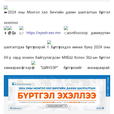
2024 оны Монгол хэл бичгийн дахин шалгалтын бүртгэл
эхэллээ.
Та
https://eyesh.eec.mn
холбоосоор дамжуулан
шалгалтдаа бүртгүүлээрэй.
Бүртгүүлэхдээ өмнөх буюу 2024 оны
04-р сард зохион байгуулагдсан МХБШ болон ЭШ-ын бүртгэл
хамаарахгүйгээр
“ШИНЭЭР” бүртгүүлэхийг анхаараарай.