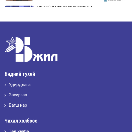
“ДИЗАЙНЫ ШИЛДЭГ СУРГУУЛЬ”-аар шалгарлаа
2026-05-11
“Интерьерийн шилдэг оюутан дизайнер”
2026-05-11
Шилдэг загвар
Бидний тухай
Удирдлага
2026-05-10
LET’S SPARKLE ТӨСӨЛД ОРОЛЦЛОО.
Захиргаа
Багш нар
2026-05-02
Чихал холбоос
“ХҮСЛЭН 2026” хувцас загварын улсын уралдаан,
Төсөл хөтөлбөр