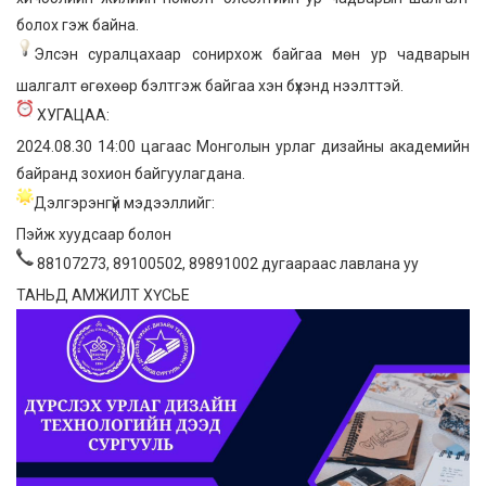
болох гэж байна.
Элсэн суралцахаар сонирхож байгаа мөн ур чадварын
шалгалт өгөхөөр бэлтгэж байгаа хэн бүхэнд нээлттэй.
ХУГАЦАА:
2024.08.30 14:00 цагаас Монголын урлаг дизайны академийн
байранд зохион байгуулагдана.
Дэлгэрэнгүй мэдээллийг:
Пэйж хуудсаар болон
88107273, 89100502, 89891002 дугаараас лавлана уу
ТАНЬД АМЖИЛТ ХҮСЬЕ