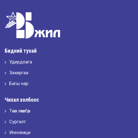
2026-05-11
“Интерьерийн шилдэг оюутан дизайнер”
2026-05-11
Шилдэг загвар
Бидний тухай
Удирдлага
2026-05-10
LET’S SPARKLE ТӨСӨЛД ОРОЛЦЛОО.
Захиргаа
Багш нар
2026-05-02
Чихал холбоос
“ХҮСЛЭН 2026” хувцас загварын улсын уралдаан,
Төсөл хөтөлбөр
Сургалт
2026-05-01
Оюутны амжилтаас
Инноваци