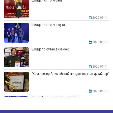
Шилдэг илтгэгч багш
2026-05-11
Шилдэг илтгэгч оюутан
2026-05-11
Шилдэг оюутан дизайнер
2026-05-11
“Компьютер Анимейшний шилдэг оюутан дизайнер”
2026-05-11
“ДИЗАЙНЫ ШИЛДЭГ СУРГУУЛЬ”-аар шалгарлаа