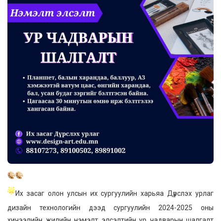
Их засаг олон улсын их сургуулийн харьяа Дүрслэх урлаг
дизайн технологийн дээд сургуулийн 2024-2025 оны
хичээлийн жилийн нэмэлт элсэлтийн ур чадварын шалгалт