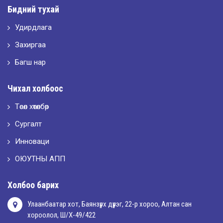
Бидний тухай
Удирдлага
2026-05-10
LET’S SPARKLE ТӨСӨЛД ОРОЛЦЛОО.
Захиргаа
Багш нар
2026-05-02
Чихал холбоос
“ХҮСЛЭН 2026” хувцас загварын улсын уралдаан,
Төсөл хөтөлбөр
Сургалт
2026-05-01
Оюутны амжилтаас
Инноваци
ОЮУТНЫ АПП
2026-04-30
Холбоо барих
Улаанбаатар хот, Баянзүрх дүүрэг, 22-р хороо, Алтан сан
хороолол, Ш/Х-49/422