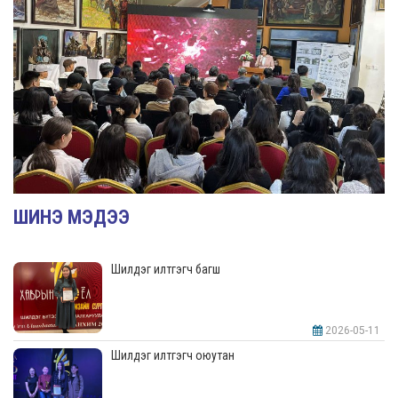
ШИНЭ МЭДЭЭ
Шилдэг илтгэгч багш
2026-05-11
Шилдэг илтгэгч оюутан