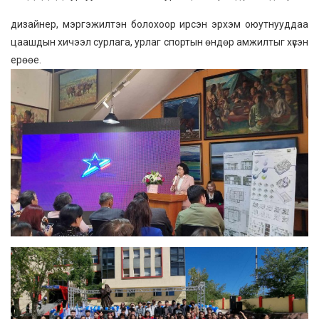
дизайнер, мэргэжилтэн болохоор ирсэн эрхэм оюутнууддаа
цаашдын хичээл сурлага, урлаг спортын өндөр амжилтыг хүсэн
ерөөе.