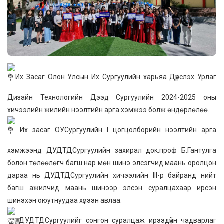
Их Засаг Олон Улсын Их Сургуулийн харьяа Дүрслэх Урлаг
Дизайн Технологийн Дээд Сургуулийн 2024-2025 оны
хичээлийн жилийн нээлтийн арга хэмжээ болж өндөрлөлөө.
Их засаг ОУСургуулийн I цогцолборийн нээлтийн арга
хэмжээнд ДУДТДСургуулийн захирал док.проф Б.Гантулга
болон төлөөлөгч багш нар мөн шинэ элсэгчид маань оролцон
дараа нь ДУДТДСургуулийн хичээлийн III-р байранд нийт
багш ажилчид маань шинээр элсэн суралцахаар ирсэн
шинэхэн оюутнуудаа хүлээн авлаа.
ДУДТДСургуулийг сонгон суралцаж ирээдүйн чадварлаг