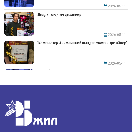
2026-05-11
Шилдэг оюутан дизайнер
2026-05-11
“Компьютер Анимейшний шилдэг оюутан дизайнер”
2026-05-11
“ДИЗАЙНЫ ШИЛДЭГ СУРГУУЛЬ”-аар шалгарлаа
2026-05-11
“Интерьерийн шилдэг оюутан дизайнер”
2026-05-11
Шилдэг загвар