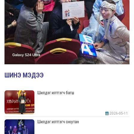
ШИНЭ МЭДЭЭ
Шилдэг илтгэгч багш
2026-05-11
Шилдэг илтгэгч оюутан