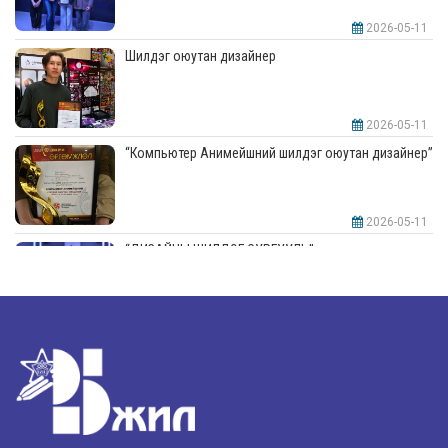
2026-05-11
Шилдэг оюутан дизайнер
2026-05-11
“Компьютер Анимейшний шилдэг оюутан дизайнер”
2026-05-11
“ДИЗАЙНЫ ШИЛДЭГ СУРГУУЛЬ”-аар шалгарлаа
2026-05-11
“Интерьерийн шилдэг оюутан дизайнер”
2026-05-11
Шилдэг загвар