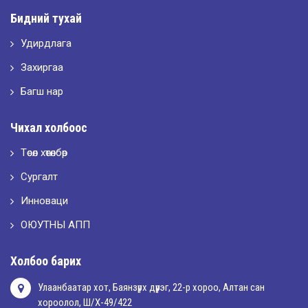
Бидний тухай
Удирдлага
2026-05-10
LET’S SPARKLE ТӨСӨЛД ОРОЛЦЛОО.
Захиргаа
Багш нар
2026-05-02
Чихал холбоос
“ХҮСЛЭН 2026” хувцас загварын улсын уралдаан,
Төсөл хөтөлбөр
Сургалт
2026-05-01
Оюутны амжилтаас
Инноваци
ОЮУТНЫ АПП
2026-04-30
Холбоо барих
Улаанбаатар хот, Баянзүрх дүүрэг, 22-р хороо, Алтан сан
хороолол, Ш/Х-49/422