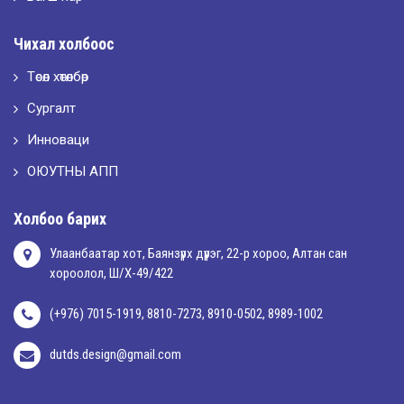
2026-05-02
Чихал холбоос
“ХҮСЛЭН 2026” хувцас загварын улсын уралдаан,
Төсөл хөтөлбөр
Сургалт
2026-05-01
Оюутны амжилтаас
Инноваци
ОЮУТНЫ АПП
2026-04-30
Холбоо барих
Улаанбаатар хот, Баянзүрх дүүрэг, 22-р хороо, Алтан сан
хороолол, Ш/Х-49/422
(+976) 7015-1919, 8810-7273, 8910-0502, 8989-1002
dutds.design@gmail.com