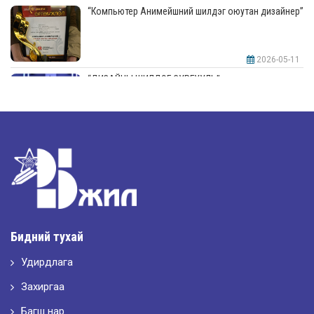
“Компьютер Анимейшний шилдэг оюутан дизайнер”
2026-05-11
“ДИЗАЙНЫ ШИЛДЭГ СУРГУУЛЬ”-аар шалгарлаа
2026-05-11
“Интерьерийн шилдэг оюутан дизайнер”
2026-05-11
Шилдэг загвар
Бидний тухай
Удирдлага
2026-05-10
LET’S SPARKLE ТӨСӨЛД ОРОЛЦЛОО.
Захиргаа
Багш нар