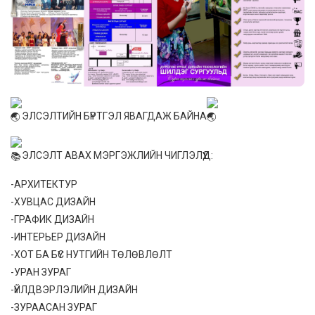
ЭЛСЭЛТИЙН БҮРТГЭЛ ЯВАГДАЖ БАЙНА
ЭЛСЭЛТ АВАХ МЭРГЭЖЛИЙН ЧИГЛЭЛҮҮД:
-АРХИТЕКТУР
-ХУВЦАС ДИЗАЙН
-ГРАФИК ДИЗАЙН
-ИНТЕРЬЕР ДИЗАЙН
-ХОТ БА БҮС НУТГИЙН ТӨЛӨВЛӨЛТ
-УРАН ЗУРАГ
-ҮЙЛДВЭРЛЭЛИЙН ДИЗАЙН
-ЗУРААСАН ЗУРАГ