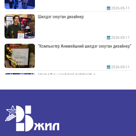
2026-05-11
Шилдэг оюутан дизайнер
2026-05-11
“Компьютер Анимейшний шилдэг оюутан дизайнер”
2026-05-11
“ДИЗАЙНЫ ШИЛДЭГ СУРГУУЛЬ”-аар шалгарлаа
2026-05-11
“Интерьерийн шилдэг оюутан дизайнер”
2026-05-11
Шилдэг загвар