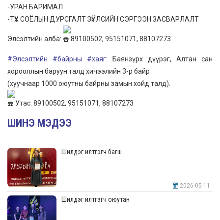
-УРАН БАРИМАЛ
-ТҮҮХ СОЁЛЫН ДУРСГАЛТ ЗҮЙЛСИЙН СЭРГЭЭН ЗАСВАРЛАЛТ
Элсэлтийн алба:
89100502, 95151071, 88107273
#Элсэлтийн
#байрны
#хаяг
: Баянзүрх дүүрэг, Алтан сан
хорооллын баруун талд хичээлийн 3-р байр
(хуучнаар 1000 оюутны байрны замын хойд талд).
Утас: 89100502, 95151071, 88107273
ШИНЭ МЭДЭЭ
Шилдэг илтгэгч багш
2026-05-11
Шилдэг илтгэгч оюутан