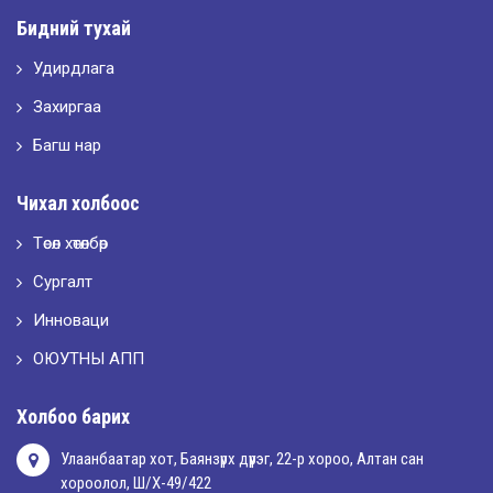
Бидний тухай
Удирдлага
2026-05-10
LET’S SPARKLE ТӨСӨЛД ОРОЛЦЛОО.
Захиргаа
Багш нар
2026-05-02
Чихал холбоос
“ХҮСЛЭН 2026” хувцас загварын улсын уралдаан,
Төсөл хөтөлбөр
Сургалт
2026-05-01
Оюутны амжилтаас
Инноваци
ОЮУТНЫ АПП
2026-04-30
Холбоо барих
Улаанбаатар хот, Баянзүрх дүүрэг, 22-р хороо, Алтан сан
хороолол, Ш/Х-49/422