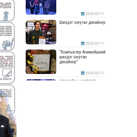
2026-05-11
Шилдэг оюутан дизайнер
2026-05-11
“Компьютер Анимейшний
шилдэг оюутан
дизайнер”
2026-05-11
“ДИЗАЙНЫ ШИЛДЭГ
СУРГУУЛЬ”-аар
шалгарлаа
2026-05-11
“Интерьерийн шилдэг
оюутан дизайнер”
2026-05-11