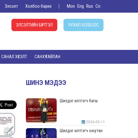
Элсэлт
Холбоо барих
Mon
Eng
Rus
Cn
ЭЛСЭЛТИЙН БҮРТГЭЛ
ЧУХАЛ ХОЛБООС
САНАЛ ХҮСЭЛТ
САНХҮҮ ТАЙЛАН
ШИНЭ МЭДЭЭ
Шилдэг илтгэгч багш
2026-05-11
Шилдэг илтгэгч оюутан