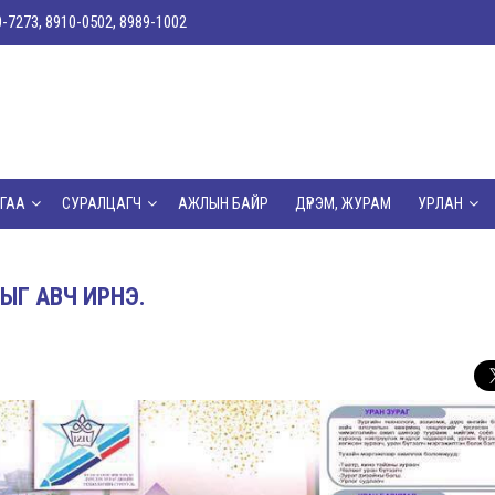
0-7273, 8910-0502, 8989-1002
ГАА
СУРАЛЦАГЧ
АЖЛЫН БАЙР
ДҮРЭМ, ЖУРАМ
УРЛАН
ТЫГ АВЧ ИРНЭ.