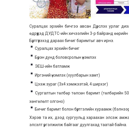
Суралцах эрхийн бичгээ авсан Дүрслэх урлаг ди
өдрүүдэд ДУДТС-ийн хичээлийн 3-р байранд өөрийн би
Бүртгүүлэхэд дараах бичиг баримтыг авч ирнэ.
Суралцах эрхийн бичиг
Бүрэн дунд боловсролын үнэмлэх
ЭЕШ-ийн батламж
Иргэний үнэмлэх (хуулбарын хамт)
Цээж зураг (3х4 хэмжээтэй, 4 ширхэг)
Сургалтын төлбөр төлсөн баримт (төлбөрийн 50 ба
хөнгөлөлт олгоно)
Бичиг баримт болон бүртгэлийн хураамж (бэлнээ
Хэрэв та их, дээд сургуульд хараахан элсэж амжаа
элсэлт үргэлжилж байгааг дуулгахад таатай байна.