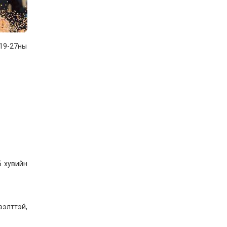
Шилдэг загвар
2026-05-10
 19-27ны
LET’S SPARKLE ТӨСӨЛД
ОРОЛЦЛОО.
2026-05-02
“ХҮСЛЭН 2026” хувцас
загварын улсын
уралдаан,
2026-05-01
Оюутны амжилтаас
5 хувийн
2026-04-30
ээлттэй,