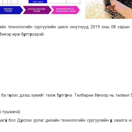
зайн технологийн сургуулийн шинэ оюутнууд 2019 оны 08 сарын
еэр ирж бүртгүүлээрэй.
 түүнээс дээш хувийг төлж бүртгүүлнэ. Төлбөрөө бүтнээр нь төлвөл 
р тушаана)
гүй бол Дүрслэх урлаг дизайн технологийн сургуулийн үүд хаалга н