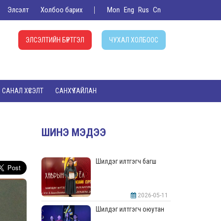
Элсэлт
Холбоо барих
Mon
Eng
Rus
Cn
ЭЛСЭЛТИЙН БҮРТГЭЛ
ЧУХАЛ ХОЛБООС
САНАЛ ХҮСЭЛТ
САНХҮҮ ТАЙЛАН
ШИНЭ МЭДЭЭ
Шилдэг илтгэгч багш
2026-05-11
Шилдэг илтгэгч оюутан