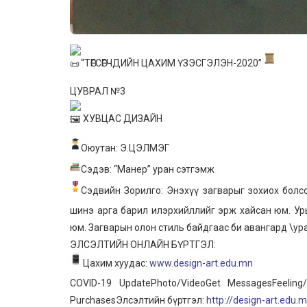
“ТӨГСӨГЧДИЙН ЦАХИМ ҮЗЭСГЭЛЭН-2020”
ЦУВРАЛ №3
ХУВЦАС ДИЗАЙН
Оюутан: Э.ЦЭЛМЭГ
Сэдэв: “Манер” уран сэтгэмж
Сэдвийн Зорилго: Энэхүү загварыг зохиох болс
шинэ арга барил илэрхийллийг эрж хайсан юм. Ур
юм. Загварын олон стиль байдгаас би авангард \ур
ЭЛСЭЛТИЙН ОНЛАЙН БҮРТГЭЛ:
Цахим хуудас:
www.design-art.edu.mn
COVID-19 UpdatePhoto/VideoGet MessagesFeeling/
PurchasesЭлсэлтийн бүртгэл:
http://design-art.edu.