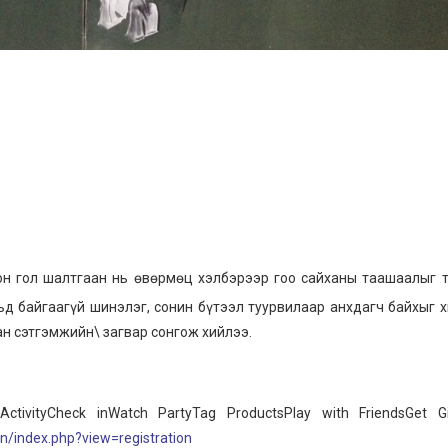
он гол шалтгаан нь өвөрмөц хэлбэрээр гоо сайханы таашаалыг 
ьд байгаагүй шинэлэг, сонин бүтээл туурвилаар анхдагч байхыг 
ан сэтгэмжийн\ загвар сонгож хийлээ.
ActivityCheck inWatch PartyTag ProductsPlay with FriendsGet G
mn/index.php?view=registration