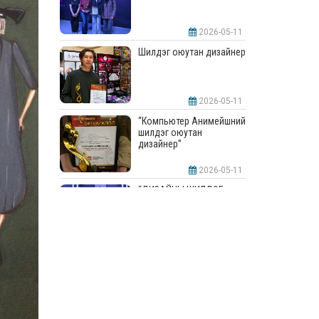
2026-05-11
Шилдэг оюутан дизайнер
2026-05-11
“Компьютер Анимейшний
шилдэг оюутан
дизайнер”
2026-05-11
“ДИЗАЙНЫ ШИЛДЭГ
СУРГУУЛЬ”-аар
шалгарлаа
2026-05-11
“Интерьерийн шилдэг
оюутан дизайнер”
2026-05-11