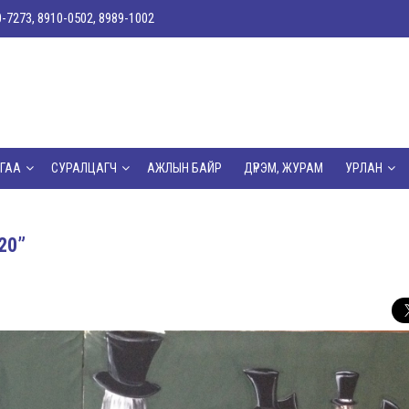
0-7273, 8910-0502, 8989-1002
ГАА
СУРАЛЦАГЧ
АЖЛЫН БАЙР
ДҮРЭМ, ЖУРАМ
УРЛАН
20”