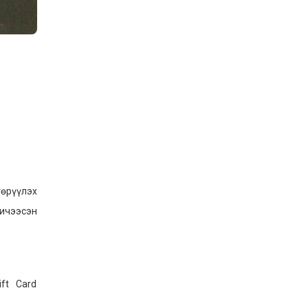
Шилдэг загвар
2026-05-10
LET’S SPARKLE ТӨСӨЛД
ОРОЛЦЛОО.
2026-05-02
“ХҮСЛЭН 2026” хувцас
загварын улсын
уралдаан,
2026-05-01
төрүүлэх
Оюутны амжилтаас
хичээсэн
2026-04-30
ift Card