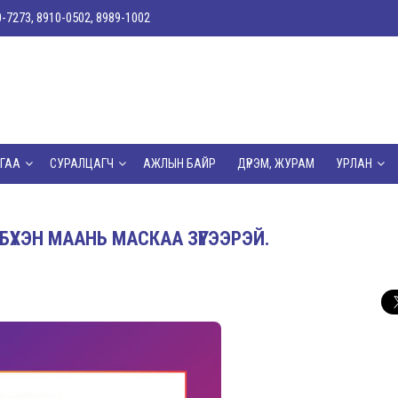
0-7273, 8910-0502, 8989-1002
ГАА
СУРАЛЦАГЧ
АЖЛЫН БАЙР
ДҮРЭМ, ЖУРАМ
УРЛАН
БҮХЭН МААНЬ МАСКАА ЗҮҮГЭЭРЭЙ.