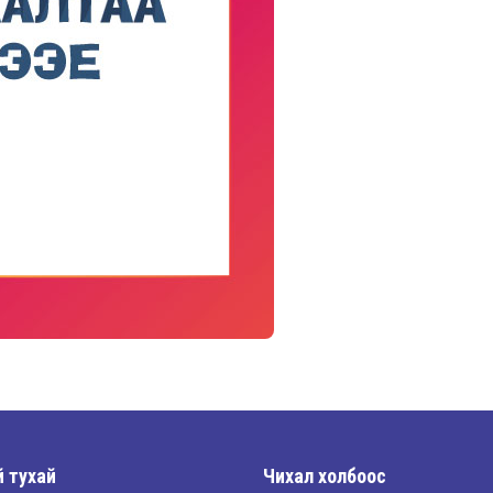
 тухай
Чихал холбоос