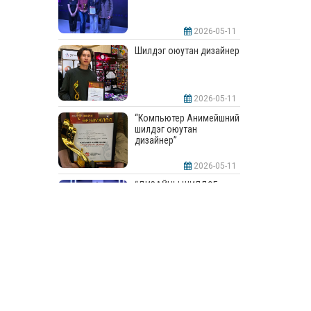
2026-05-11
Шилдэг оюутан дизайнер
2026-05-11
“Компьютер Анимейшний
шилдэг оюутан
дизайнер”
2026-05-11
“ДИЗАЙНЫ ШИЛДЭГ
СУРГУУЛЬ”-аар
шалгарлаа
2026-05-11
“Интерьерийн шилдэг
оюутан дизайнер”
2026-05-11