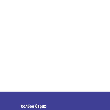
Шилдэг загвар
2026-05-10
LET’S SPARKLE ТӨСӨЛД
ОРОЛЦЛОО.
2026-05-02
“ХҮСЛЭН 2026” хувцас
загварын улсын
уралдаан,
2026-05-01
Оюутны амжилтаас
2026-04-30
Холбоо барих