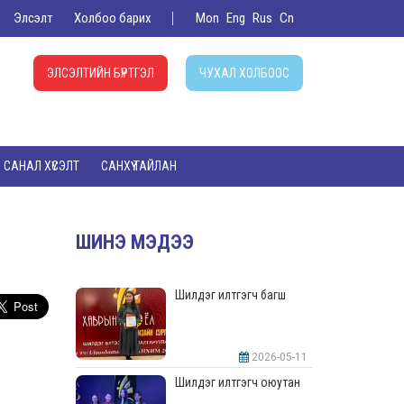
Элсэлт
Холбоо барих
Mon
Eng
Rus
Cn
ЭЛСЭЛТИЙН БҮРТГЭЛ
ЧУХАЛ ХОЛБООС
САНАЛ ХҮСЭЛТ
САНХҮҮ ТАЙЛАН
ШИНЭ МЭДЭЭ
Шилдэг илтгэгч багш
2026-05-11
Шилдэг илтгэгч оюутан