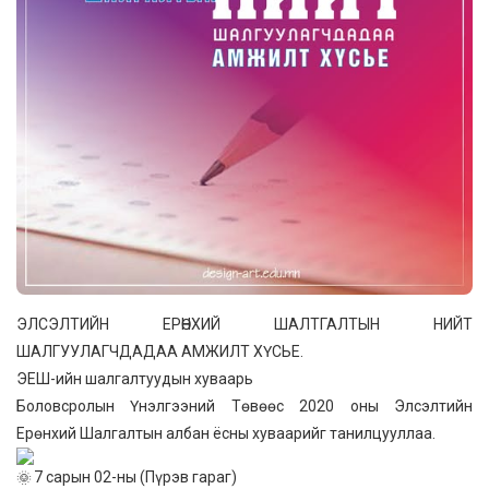
ЭЛСЭЛТИЙН ЕРӨНХИЙ ШАЛТГАЛТЫН НИЙТ
ШАЛГУУЛАГЧДАДАА АМЖИЛТ ХҮСЬЕ.
ЭЕШ-ийн шалгалтуудын хуваарь
Боловсролын Үнэлгээний Төвөөс 2020 оны Элсэлтийн
Ерөнхий Шалгалтын албан ёсны хуваарийг танилцууллаа.
7 сарын 02-ны (Пүрэв гараг)