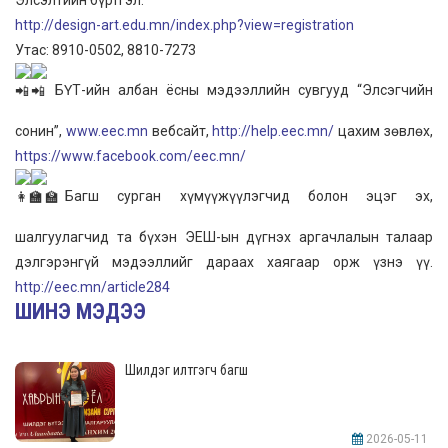
http://design-art.edu.mn/index.php?view=registration
Утас: 8910-0502, 8810-7273
БҮТ-ийн албан ёсны мэдээллийн сувгууд “Элсэгчийн
сонин”,
www.eec.mn
вебсайт,
http://help.eec.mn/
цахим зөвлөх,
https://www.facebook.com/eec.mn/
Багш сурган хүмүүжүүлэгчид болон эцэг эх,
шалгуулагчид та бүхэн ЭЕШ-ын дүгнэх аргачлалын талаар
дэлгэрэнгүй мэдээллийг дараах хаягаар орж үзнэ үү.
http://eec.mn/article284
ШИНЭ МЭДЭЭ
Шилдэг илтгэгч багш
2026-05-11