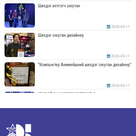
Шилдэг илтгэгч оюутан
2026-05-11
Шилдэг оюутан дизайнер
2026-05-11
“Компьютер Анимейшний шилдэг оюутан дизайнер”
2026-05-11
“ДИЗАЙНЫ ШИЛДЭГ СУРГУУЛЬ”-аар шалгарлаа
2026-05-11
“Интерьерийн шилдэг оюутан дизайнер”