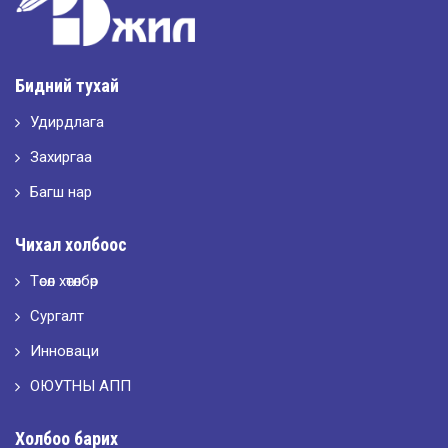
2026-05-11
Шилдэг загвар
Бидний тухай
Удирдлага
2026-05-10
LET’S SPARKLE ТӨСӨЛД ОРОЛЦЛОО.
Захиргаа
Багш нар
2026-05-02
Чихал холбоос
“ХҮСЛЭН 2026” хувцас загварын улсын уралдаан,
Төсөл хөтөлбөр
Сургалт
2026-05-01
Оюутны амжилтаас
Инноваци
ОЮУТНЫ АПП
2026-04-30
Холбоо барих