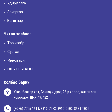
Удирдлага
2026-05-10
LET’S SPARKLE ТӨСӨЛД ОРОЛЦЛОО.
Захиргаа
Багш нар
2026-05-02
Чихал холбоос
“ХҮСЛЭН 2026” хувцас загварын улсын уралдаан,
Төсөл хөтөлбөр
Сургалт
2026-05-01
Оюутны амжилтаас
Инноваци
ОЮУТНЫ АПП
2026-04-30
Холбоо барих
Улаанбаатар хот, Баянзүрх дүүрэг, 22-р хороо, Алтан сан
хороолол, Ш/Х-49/422
(+976) 7015-1919, 8810-7273, 8910-0502, 8989-1002