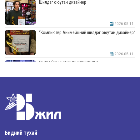
Шилдэг оюутан дизайнер
2026-05-11
“Компьютер Анимейшний шилдэг оюутан дизайнер”
2026-05-11
“ДИЗАЙНЫ ШИЛДЭГ СУРГУУЛЬ”-аар шалгарлаа
2026-05-11
“Интерьерийн шилдэг оюутан дизайнер”
2026-05-11
Шилдэг загвар
Бидний тухай