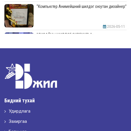
“Компьютер Анимейшний шилдэг оюутан дизайнер”
2026-05-11
“ДИЗАЙНЫ ШИЛДЭГ СУРГУУЛЬ”-аар шалгарлаа
2026-05-11
“Интерьерийн шилдэг оюутан дизайнер”
2026-05-11
Шилдэг загвар
Бидний тухай
Удирдлага
2026-05-10
LET’S SPARKLE ТӨСӨЛД ОРОЛЦЛОО.
Захиргаа