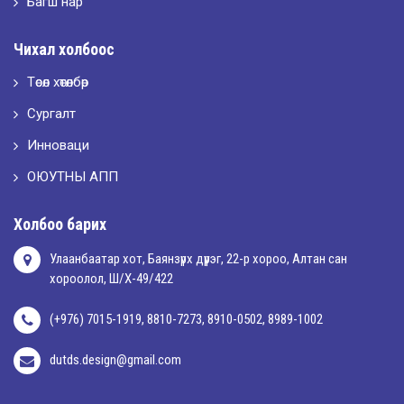
Багш нар
2026-05-02
Чихал холбоос
“ХҮСЛЭН 2026” хувцас загварын улсын уралдаан,
Төсөл хөтөлбөр
Сургалт
2026-05-01
Оюутны амжилтаас
Инноваци
ОЮУТНЫ АПП
2026-04-30
Холбоо барих
Улаанбаатар хот, Баянзүрх дүүрэг, 22-р хороо, Алтан сан
хороолол, Ш/Х-49/422
(+976) 7015-1919, 8810-7273, 8910-0502, 8989-1002
dutds.design@gmail.com