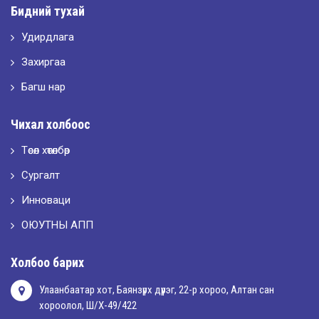
Бидний тухай
Удирдлага
2026-05-10
LET’S SPARKLE ТӨСӨЛД ОРОЛЦЛОО.
Захиргаа
Багш нар
2026-05-02
Чихал холбоос
“ХҮСЛЭН 2026” хувцас загварын улсын уралдаан,
Төсөл хөтөлбөр
Сургалт
2026-05-01
Оюутны амжилтаас
Инноваци
ОЮУТНЫ АПП
2026-04-30
Холбоо барих
Улаанбаатар хот, Баянзүрх дүүрэг, 22-р хороо, Алтан сан
хороолол, Ш/Х-49/422