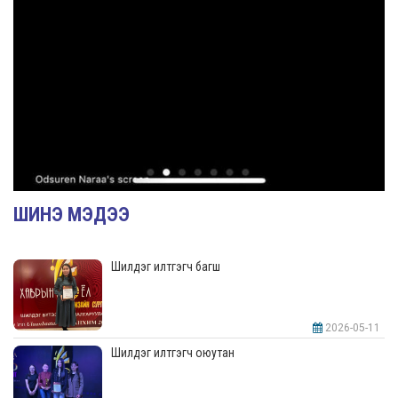
ШИНЭ МЭДЭЭ
Шилдэг илтгэгч багш
2026-05-11
Шилдэг илтгэгч оюутан