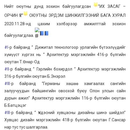
Нийт оюутны дунд зохион байгуулагдсан
“ИХ ЗАСАГ –
ОРЧИН ҮЕ”
ОЮУТНЫ ЭРДЭМ ШИНЖИЛГЭЭНИЙ БАГА ХУРАЛ
2020.11.28-нд цахим хэлбэрээр амжилттай зохион
байгуулагдлаа.
#I
-р байранд ” Дижитал текнологоор урлагийн бүтээлүүдийг
хүмүүст хүргэх нь ” Архитектур мэргэжлийн 416-р бүлгийн
оюутан Т.Өнөр-Од
#II
-р байранд ” Гэрлийн бохирдол ” Архитектур мэргэжлийн
316-р бүлгийн оюутан Б.Энэрэл
#III
-р байранд “Германы хөшөө хамгаалах сангийн
залуучуудын байшингийн овоохой буюу Олон улсын сайн
дурын ажил” Архитектур мэргэжлийн 116-р бүлгийн оюутан
Б.Батцэцэг
#III
-р байранд ” Үндэсний хувцасны дизайны шинэ шийдэл”
Хувцас дизайн мэргэжлийн 418-р бүлгийн оюутан Г.Сансар
нар тус тус шалгарлаа.