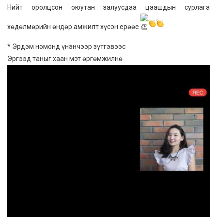
Нийт оролцсон оюутан залуусдаа цаашдын сурлага
хөдөлмөрийн өндөр амжилт хүсэн ерөөе
* Эрдэм номонд үнэнчээр зүтгэвээс
Эргээд таныг хаан мэт өргөмжилнө