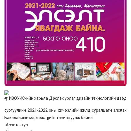
ИЗОУИС-ийн харьяа Дүрслэх урлаг дизайн технологийн дээд
сургуулийн 2021-2022 оны хичээлийн жилд суралцагч элсүүлэх
Бакалаврын мэргэжлүүдийг танилцуулж байна:
-Архитектур