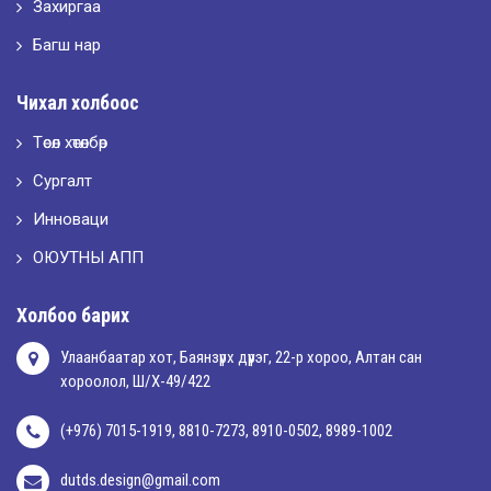
LET’S SPARKLE ТӨСӨЛД ОРОЛЦЛОО.
Захиргаа
Багш нар
2026-05-02
Чихал холбоос
“ХҮСЛЭН 2026” хувцас загварын улсын уралдаан,
Төсөл хөтөлбөр
Сургалт
2026-05-01
Оюутны амжилтаас
Инноваци
ОЮУТНЫ АПП
2026-04-30
Холбоо барих
Улаанбаатар хот, Баянзүрх дүүрэг, 22-р хороо, Алтан сан
хороолол, Ш/Х-49/422
(+976) 7015-1919, 8810-7273, 8910-0502, 8989-1002
dutds.design@gmail.com