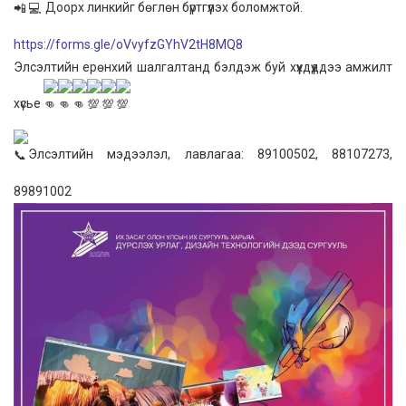
Доорх линкийг бөглөн бүртгүүлэх боломжтой.
https://forms.gle/oVvyfzGYhV2tH8MQ8
Элсэлтийн ерөнхий шалгалтанд бэлдэж буй хүүхдүүддээ амжилт
хүсье
Элсэлтийн мэдээлэл, лавлагаа: 89100502, 88107273,
89891002