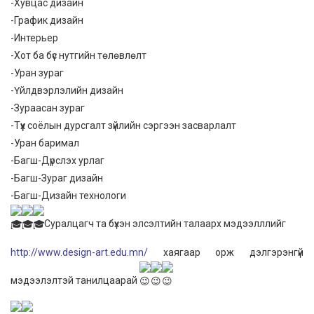
-Хувцас дизайн
-График дизайн
-Интерьер
-Хот ба бүс нутгийн төлөвлөлт
-Уран зураг
-Үйлдвэрлэлийн дизайн
-Зураасан зураг
-Түүх соёлын дурсгалт зүйлийн сэргээн засварлалт
-Уран баримал
-Багш-Дүрслэх урлаг
-Багш-Зураг дизайн
-Багш-Дизайн технологи
Суралцагч та бүхэн элсэлтийн талаарх мэдээлллийг
http://www.design-art.edu.mn/
хаягаар орж дэлгэрэнгүй
мэдээлэлтэй танилцаарай