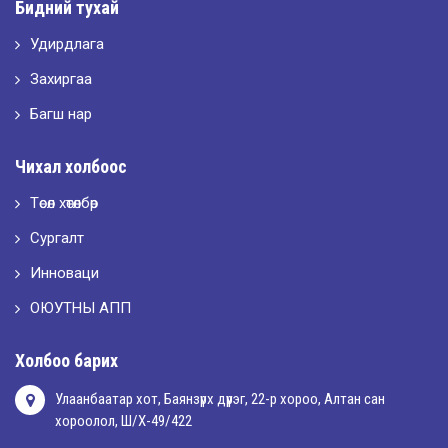
Бидний тухай
Удирдлага
2026-05-10
LET’S SPARKLE ТӨСӨЛД ОРОЛЦЛОО.
Захиргаа
Багш нар
2026-05-02
Чихал холбоос
“ХҮСЛЭН 2026” хувцас загварын улсын уралдаан,
Төсөл хөтөлбөр
Сургалт
2026-05-01
Оюутны амжилтаас
Инноваци
ОЮУТНЫ АПП
2026-04-30
Холбоо барих
Улаанбаатар хот, Баянзүрх дүүрэг, 22-р хороо, Алтан сан
хороолол, Ш/Х-49/422