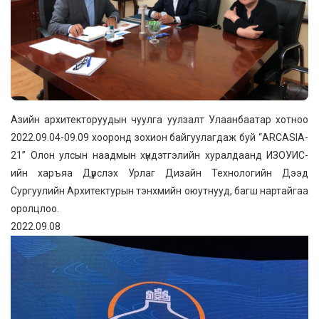
Азийн архитекторуудын чуулга уулзалт Улаанбаатар хотноо
2022.09.04-09.09 хооронд зохион байгуулагдаж буй “ARCASIA-
21” Олон улсын наадмын хүндэтгэлийн хуралдаанд ИЗОУИС-
ийн харъяа Дүрслэх Урлаг Дизайн Технологийн Дээд
Сургуулийн Архитектурын тэнхмийн оюутнууд, багш нартайгаа
оролцлоо.
2022.09.08