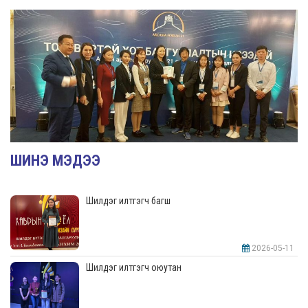
ШИНЭ МЭДЭЭ
Шилдэг илтгэгч багш
2026-05-11
Шилдэг илтгэгч оюутан