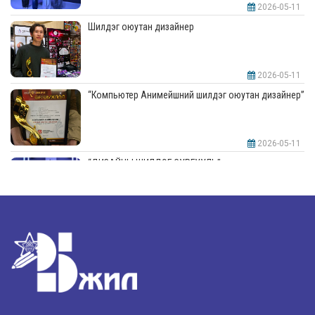
2026-05-11
Шилдэг оюутан дизайнер
2026-05-11
“Компьютер Анимейшний шилдэг оюутан дизайнер”
2026-05-11
“ДИЗАЙНЫ ШИЛДЭГ СУРГУУЛЬ”-аар шалгарлаа
2026-05-11
“Интерьерийн шилдэг оюутан дизайнер”
2026-05-11
Шилдэг загвар