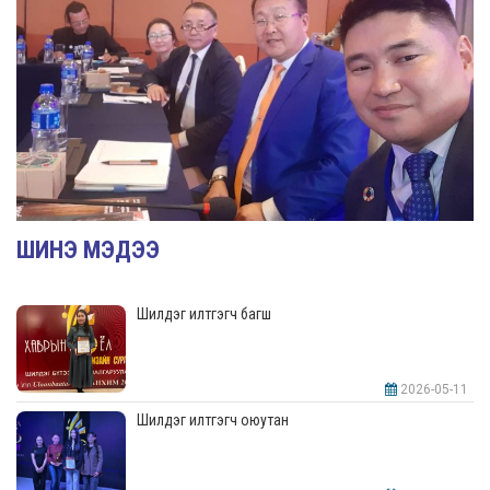
ШИНЭ МЭДЭЭ
Шилдэг илтгэгч багш
2026-05-11
Шилдэг илтгэгч оюутан