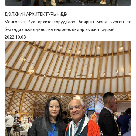
ДЭЛХИЙН АРХИТЕКТУРЫН ӨДӨР
Монголын бүх архитекторууддаа баярын мэнд хүргэн та
бүхэндээ ажил үйлст нь өндрөөс өндөр амжилт хүсье!
2022.10.03