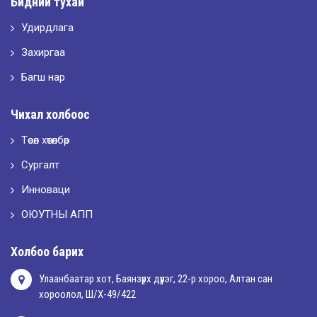
Бидний тухай
Удирдлага
2026-05-10
LET’S SPARKLE ТӨСӨЛД ОРОЛЦЛОО.
Захиргаа
Багш нар
2026-05-02
Чихал холбоос
“ХҮСЛЭН 2026” хувцас загварын улсын уралдаан,
Төсөл хөтөлбөр
Сургалт
2026-05-01
Оюутны амжилтаас
Инноваци
ОЮУТНЫ АПП
2026-04-30
Холбоо барих
Улаанбаатар хот, Баянзүрх дүүрэг, 22-р хороо, Алтан сан
хороолол, Ш/Х-49/422