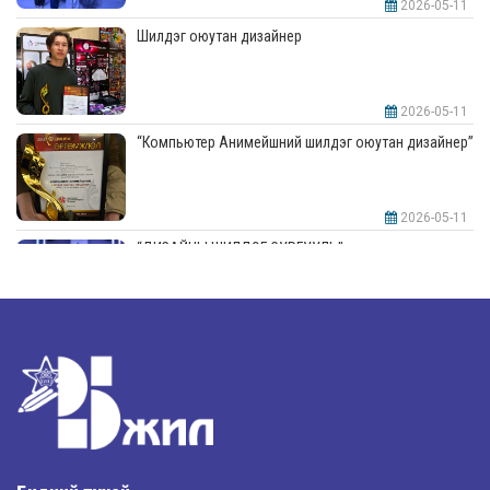
2026-05-11
Шилдэг оюутан дизайнер
2026-05-11
“Компьютер Анимейшний шилдэг оюутан дизайнер”
2026-05-11
“ДИЗАЙНЫ ШИЛДЭГ СУРГУУЛЬ”-аар шалгарлаа
2026-05-11
“Интерьерийн шилдэг оюутан дизайнер”
2026-05-11
Шилдэг загвар