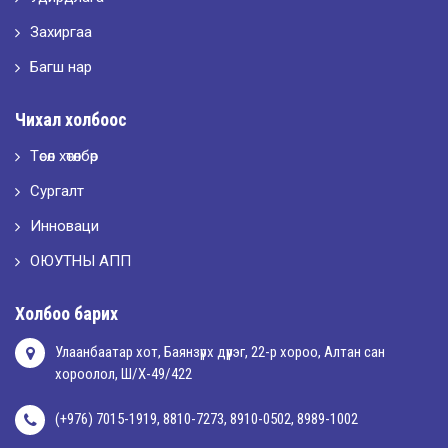
LET’S SPARKLE ТӨСӨЛД ОРОЛЦЛОО.
Захиргаа
Багш нар
2026-05-02
Чихал холбоос
“ХҮСЛЭН 2026” хувцас загварын улсын уралдаан,
Төсөл хөтөлбөр
Сургалт
2026-05-01
Оюутны амжилтаас
Инноваци
ОЮУТНЫ АПП
2026-04-30
Холбоо барих
Улаанбаатар хот, Баянзүрх дүүрэг, 22-р хороо, Алтан сан
хороолол, Ш/Х-49/422
(+976) 7015-1919, 8810-7273, 8910-0502, 8989-1002