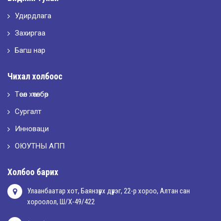
Удирдлага
2026-05-10
LET’S SPARKLE ТӨСӨЛД ОРОЛЦЛОО.
Захиргаа
Багш нар
2026-05-02
Чихал холбоос
“ХҮСЛЭН 2026” хувцас загварын улсын уралдаан,
Төсөл хөтөлбөр
Сургалт
2026-05-01
Оюутны амжилтаас
Инноваци
ОЮУТНЫ АПП
2026-04-30
Холбоо барих
Улаанбаатар хот, Баянзүрх дүүрэг, 22-р хороо, Алтан сан
хороолол, Ш/Х-49/422