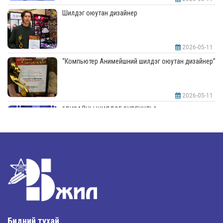
Шилдэг оюутан дизайнер
2026-05-11
“Компьютер Анимейшний шилдэг оюутан дизайнер”
2026-05-11
“ДИЗАЙНЫ ШИЛДЭГ СУРГУУЛЬ”-аар шалгарлаа
2026-05-11
“Интерьерийн шилдэг оюутан дизайнер”
2026-05-11
Шилдэг загвар
Бидний тухай