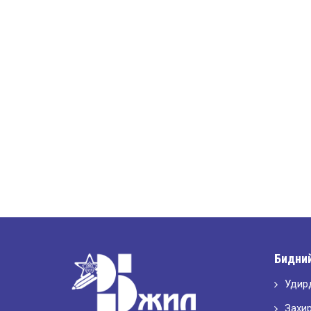
Бидний
Удир
Захи