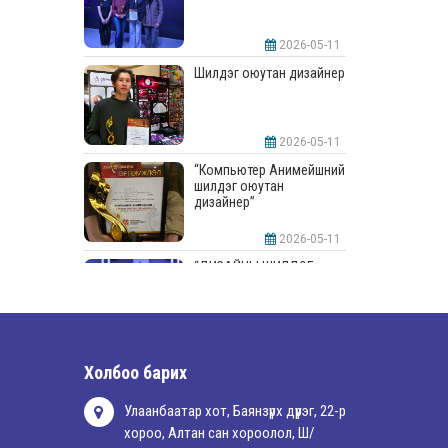
2026-05-11
Шилдэг оюутан дизайнер
2026-05-11
“Компьютер Анимейшний
шилдэг оюутан
дизайнер”
2026-05-11
“ДИЗАЙНЫ ШИЛДЭГ
СУРГУУЛЬ”-аар
шалгарлаа
2026-05-11
“Интерьерийн шилдэг
Холбоо барих
оюутан дизайнер”
Улаанбаатар хот, Баянзүрх дүүрэг, 22-р
хороо, Алтан сан хороолол, Ш/
2026-05-11