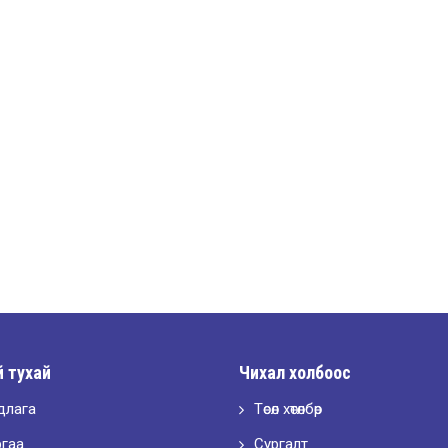
 тухай
Чихал холбоос
длага
Төсөл хөтөлбөр
ргаа
Сургалт