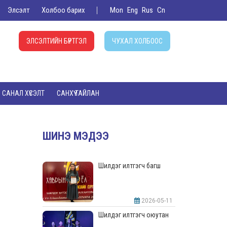
Элсэлт
Холбоо барих
Mon
Eng
Rus
Cn
ЭЛСЭЛТИЙН БҮРТГЭЛ
ЧУХАЛ ХОЛБООС
САНАЛ ХҮСЭЛТ
САНХҮҮ ТАЙЛАН
ШИНЭ МЭДЭЭ
Шилдэг илтгэгч багш
2026-05-11
Шилдэг илтгэгч оюутан