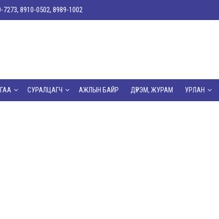
0-7273, 8910-0502, 8989-1002
ГАА
СУРАЛЦАГЧ
АЖЛЫН БАЙР
ДҮРЭМ, ЖУРАМ
УРЛАН