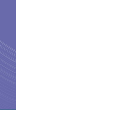
Шилдэг загвар
2026-05-10
LET’S SPARKLE ТӨСӨЛД
ОРОЛЦЛОО.
2026-05-02
“ХҮСЛЭН 2026” хувцас
загварын улсын
уралдаан,
2026-05-01
Оюутны амжилтаас
2026-04-30