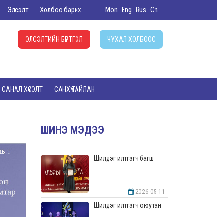
Элсэлт
Холбоо барих
Mon
Eng
Rus
Cn
ЭЛСЭЛТИЙН БҮРТГЭЛ
ЧУХАЛ ХОЛБООС
САНАЛ ХҮСЭЛТ
САНХҮҮ ТАЙЛАН
ШИНЭ МЭДЭЭ
Шилдэг илтгэгч багш
2026-05-11
Шилдэг илтгэгч оюутан