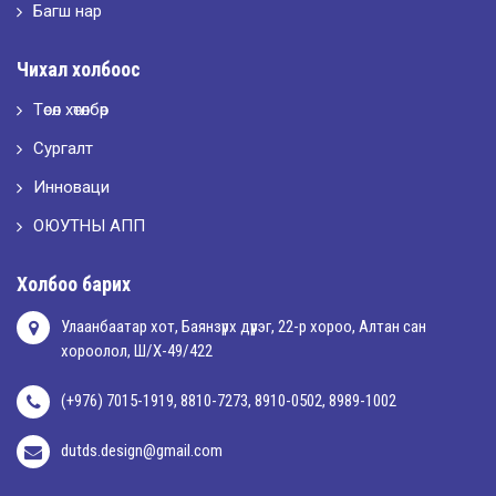
Багш нар
2026-05-02
Чихал холбоос
“ХҮСЛЭН 2026” хувцас загварын улсын уралдаан,
Төсөл хөтөлбөр
Сургалт
2026-05-01
Оюутны амжилтаас
Инноваци
ОЮУТНЫ АПП
2026-04-30
Холбоо барих
Улаанбаатар хот, Баянзүрх дүүрэг, 22-р хороо, Алтан сан
хороолол, Ш/Х-49/422
(+976) 7015-1919, 8810-7273, 8910-0502, 8989-1002
dutds.design@gmail.com