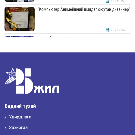
2026-05-11
“Компьютер Анимейшний шилдэг оюутан дизайнер”
2026-05-11
“ДИЗАЙНЫ ШИЛДЭГ СУРГУУЛЬ”-аар шалгарлаа
2026-05-11
“Интерьерийн шилдэг оюутан дизайнер”
2026-05-11
Шилдэг загвар
Бидний тухай
Удирдлага
2026-05-10
LET’S SPARKLE ТӨСӨЛД ОРОЛЦЛОО.
Захиргаа