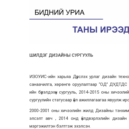
ШИЛДЭГ ДИЗАЙНЫ СУРГУУЛЬ
ИЗОУИС-ийн харьяа Дүрслэх урлаг дизайн техн
санаачилга, хөрөнгө оруулалтаар “ОД” ДУДТДС 
ийн бүрэлдэхүүн сургууль, 2014-2015 оны хичээ
сургуулийн статусаар үйл ажиллагаагаа явуулж ирс
2000-2001 оны хичээлийн жилд Дизайны тэнхим
элсэлт авч , 2014 онд үйлдвэрлэлийн дизайн
мэргэжилтэн бэлтгэж эхэлсэн.