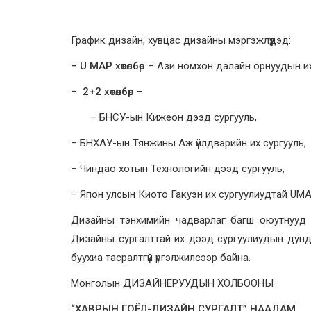
График дизайн, хувцас дизайны мэргэжлүүдэд:
– U MAP хөтөлбөр
– Ази номхон далайн орнууды
– 2+2 хөтөлбөр
–
– БНСУ-ын Кижеон дээд сургууль,
– БНХАУ-ын Тянжины Аж үйлдвэрийн их сургууль,
– Чиндао хотын Технологийн дээд сургууль,
– Япон улсын Киото Гакуэн их сургуулиудтай UMAP
Дизайны тэнхимийн чадварлаг багш оюутнууд 
Дизайны сургалттай их дээд сургуулиудын дун
буухиа тасралтгүй үргэлжилсээр байна.
Монголын ДИЗАЙНЕРУУДЫН ХОЛБООНЫ
“ХАВРЫН ГОЁЛ-ДИЗАЙН СУРГАЛТ” НААДАМ