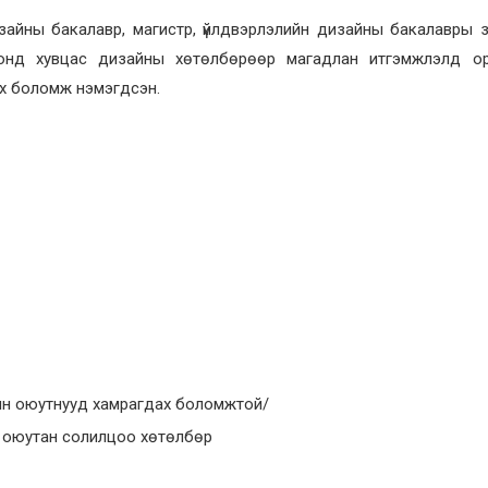
айны бакалавр, магистр, үйлдвэрлэлийн дизайны бакалавры з
 онд хувцас дизайны хөтөлбөрөөр магадлан итгэмжлэлд о
өх боломж нэмэгдсэн.
н оюутнууд хамрагдах боломжтой/
н оюутан солилцоо хөтөлбөр