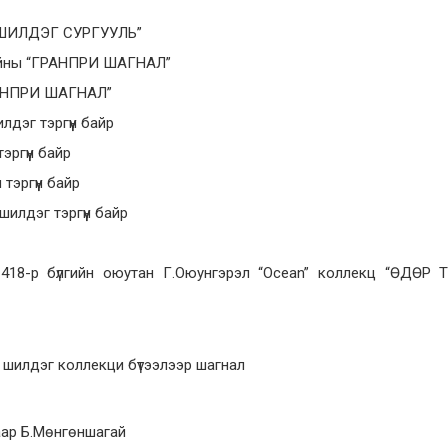
Ы ШИЛДЭГ СУРГУУЛЬ”
изайны “ГРАНПРИ ШАГНАЛ”
ГРАНПРИ ШАГНАЛ”
лдэг тэргүүн байр
эргүүн байр
тэргүүн байр
илдэг тэргүүн байр
418-р бүлгийн оюутан Г.Оюунгэрэл “Оcean” коллекц “ӨДӨР
 шилдэг коллекци бүтээлээр шагнал
ар Б.Мөнгөншагай