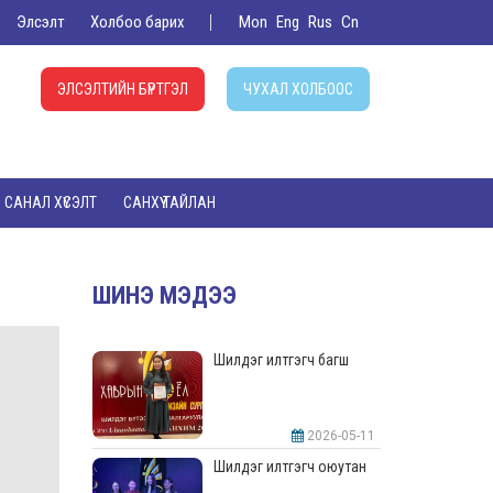
Элсэлт
Холбоо барих
Mon
Eng
Rus
Cn
ЭЛСЭЛТИЙН БҮРТГЭЛ
ЧУХАЛ ХОЛБООС
САНАЛ ХҮСЭЛТ
САНХҮҮ ТАЙЛАН
ШИНЭ МЭДЭЭ
Шилдэг илтгэгч багш
2026-05-11
Шилдэг илтгэгч оюутан