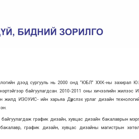
ологийн дээд сургууль нь 2000 онд “ЮБЛ” ХХК-ны захирал Ю
нэртэйгээр байгуулагдсан. 2010-2011 оны хичээлийн жилээс 
лийн жилд ИЗОУИС- ийн харьяа Дүрслэх урлаг дизайн технолог
эн.
 байгуулагдаж график дизайн, хувцас дизайн бакалаврын мэр
 бакалавр, график дизайн, хувцас дизайны магистрын хөтө