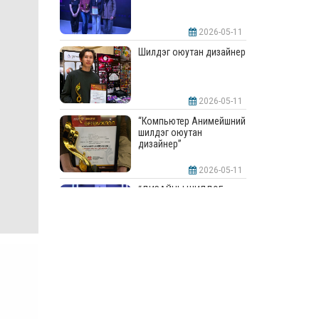
2026-05-11
Шилдэг оюутан дизайнер
2026-05-11
“Компьютер Анимейшний
шилдэг оюутан
дизайнер”
2026-05-11
“ДИЗАЙНЫ ШИЛДЭГ
СУРГУУЛЬ”-аар
шалгарлаа
2026-05-11
“Интерьерийн шилдэг
оюутан дизайнер”
2026-05-11