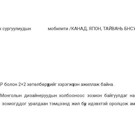
н их сургуулиудын мобилити /КАНАД, ЯПОН, ТАЙВАНЬ БНС
 болон 2+2 хөтөлбөрүүдийг хэрэгжүүлэн ажиллаж байна.
Монголын дизайнеруудын холбооноос зохион байгуулдаг на
д зохиогддог уралдаан тэмцээнд жил бүр идэвхтэй оролцож а