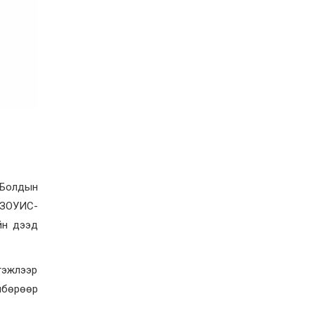
.Болдын
ИЗОУИС-
ийн дээд
гэжлээр
лбөрөөр