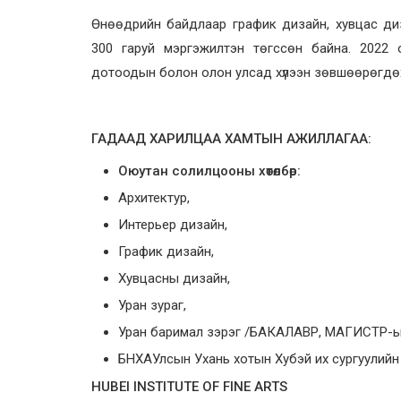
Өнөөдрийн байдлаар график дизайн, хувцас диз
300 гаруй мэргэжилтэн төгссөн байна. 2022
дотоодын болон олон улсад хүлээн зөвшөөрөгд
ГАДААД ХАРИЛЦАА ХАМТЫН АЖИЛЛАГАА:
Оюутан солилцооны хөтөлбөр:
Архитектур,
Интерьер дизайн,
График дизайн,
Хувцасны дизайн,
Уран зураг,
Уран баримал зэрэг /БАКАЛАВР, МАГИСТР-ы
БНХАУлсын Ухань хотын Хубэй их сургуулий
HUBEI INSTITUTE OF FINE ARTS