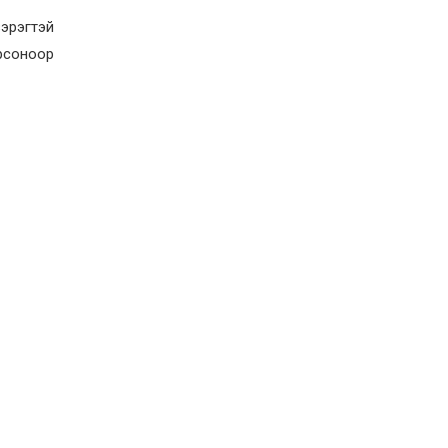
эрэгтэй
рсоноор