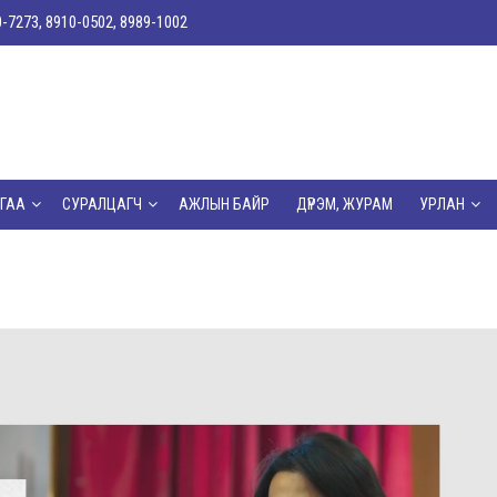
0-7273, 8910-0502, 8989-1002
ГАА
СУРАЛЦАГЧ
АЖЛЫН БАЙР
ДҮРЭМ, ЖУРАМ
УРЛАН