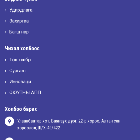
Удирдлага
2026-05-10
LET’S SPARKLE ТӨСӨЛД ОРОЛЦЛОО.
Захиргаа
Багш нар
2026-05-02
Чихал холбоос
“ХҮСЛЭН 2026” хувцас загварын улсын уралдаан,
Төсөл хөтөлбөр
Сургалт
2026-05-01
Оюутны амжилтаас
Инноваци
ОЮУТНЫ АПП
2026-04-30
Холбоо барих
Улаанбаатар хот, Баянзүрх дүүрэг, 22-р хороо, Алтан сан
хороолол, Ш/Х-49/422