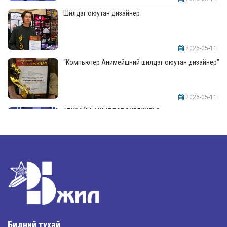
Шилдэг оюутан дизайнер
2026-05-11
“Компьютер Анимейшний шилдэг оюутан дизайнер”
2026-05-11
“ДИЗАЙНЫ ШИЛДЭГ СУРГУУЛЬ”-аар шалгарлаа
2026-05-11
“Интерьерийн шилдэг оюутан дизайнер”
2026-05-11
Шилдэг загвар
Бидний тухай