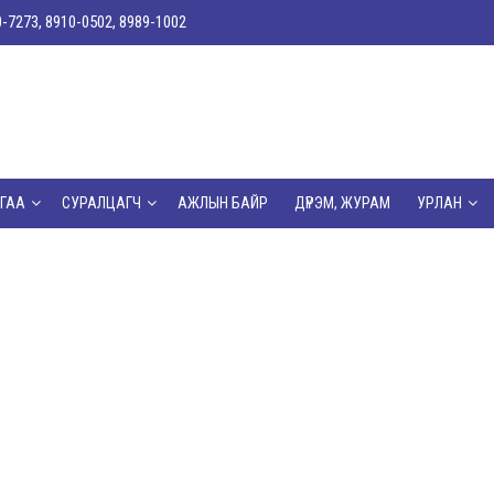
0-7273, 8910-0502, 8989-1002
ГАА
СУРАЛЦАГЧ
АЖЛЫН БАЙР
ДҮРЭМ, ЖУРАМ
УРЛАН