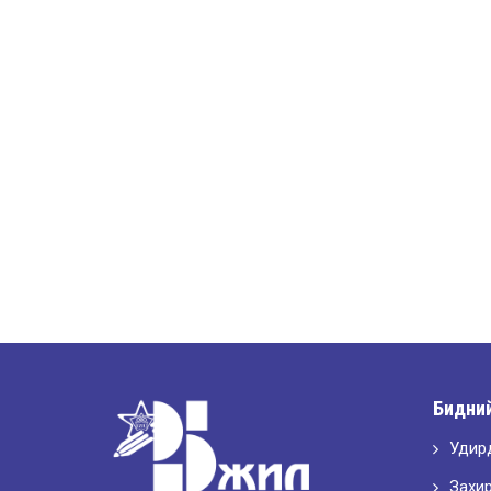
Бидний
Удир
Захи