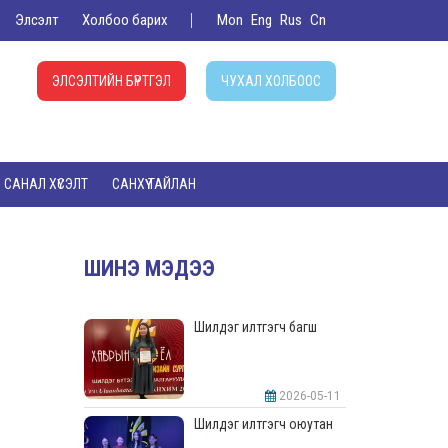
Элсэлт
Холбоо барих
Mon
Eng
Rus
Cn
ЭЛСЭЛТИЙН БҮРТГЭЛ
ЧУХАЛ ХОЛБООС
САНАЛ ХҮСЭЛТ
САНХҮҮ ТАЙЛАН
ШИНЭ МЭДЭЭ
Шилдэг илтгэгч багш
2026-05-11
Шилдэг илтгэгч оюутан