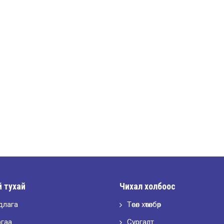
 тухай
Чихал холбоос
длага
Төсөл хөтөлбөр
ргаа
Сургалт