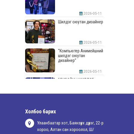
2026-05-11
Шилдэг оюутан дизайнер
2026-05-11
“Компьютер Анимейшний
шилдэг оюутан
дизайнер”
2026-05-11
“ДИЗАЙНЫ ШИЛДЭГ
СУРГУУЛЬ”-аар
шалгарлаа
2026-05-11
“Интерьерийн шилдэг
Холбоо барих
оюутан дизайнер”
Улаанбаатар хот, Баянзүрх дүүрэг, 22-р
хороо, Алтан сан хороолол, Ш/
2026-05-11