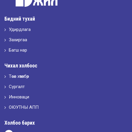
2026-05-11
Шилдэг загвар
Бидний тухай
Удирдлага
2026-05-10
LET’S SPARKLE ТӨСӨЛД ОРОЛЦЛОО.
Захиргаа
Багш нар
2026-05-02
Чихал холбоос
“ХҮСЛЭН 2026” хувцас загварын улсын уралдаан,
Төсөл хөтөлбөр
Сургалт
2026-05-01
Оюутны амжилтаас
Инноваци
ОЮУТНЫ АПП
2026-04-30
Холбоо барих