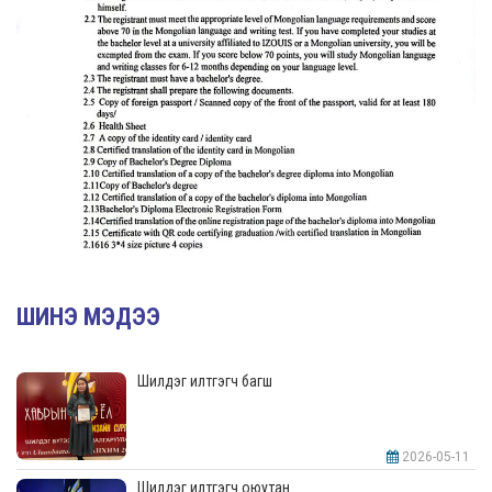
ШИНЭ МЭДЭЭ
Шилдэг илтгэгч багш
2026-05-11
Шилдэг илтгэгч оюутан