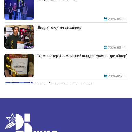
2026-05-11
Шилдэг оюутан дизайнер
2026-05-11
“Компьютер Анимейшний шилдэг оюутан дизайнер”
2026-05-11
“ДИЗАЙНЫ ШИЛДЭГ СУРГУУЛЬ”-аар шалгарлаа
2026-05-11
“Интерьерийн шилдэг оюутан дизайнер”