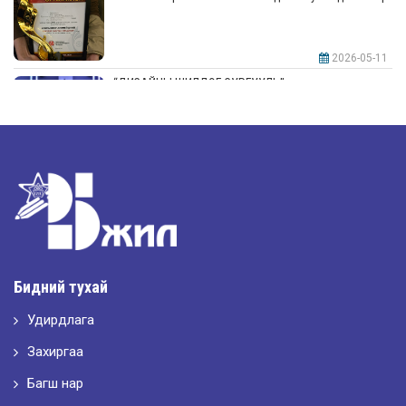
2026-05-11
“ДИЗАЙНЫ ШИЛДЭГ СУРГУУЛЬ”-аар шалгарлаа
2026-05-11
“Интерьерийн шилдэг оюутан дизайнер”
2026-05-11
Шилдэг загвар
Бидний тухай
Удирдлага
2026-05-10
LET’S SPARKLE ТӨСӨЛД ОРОЛЦЛОО.
Захиргаа
Багш нар