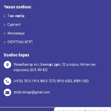
2026-05-02
Чихал холбоос
“ХҮСЛЭН 2026” хувцас загварын улсын уралдаан,
Төсөл хөтөлбөр
Сургалт
2026-05-01
Оюутны амжилтаас
Инноваци
ОЮУТНЫ АПП
2026-04-30
Холбоо барих
Улаанбаатар хот, Баянзүрх дүүрэг, 22-р хороо, Алтан сан
хороолол, Ш/Х-49/422
(+976) 7015-1919, 8810-7273, 8910-0502, 8989-1002
dutds.design@gmail.com