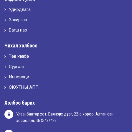
Удирдлага
2026-05-10
LET’S SPARKLE ТӨСӨЛД ОРОЛЦЛОО.
Захиргаа
Багш нар
2026-05-02
Чихал холбоос
“ХҮСЛЭН 2026” хувцас загварын улсын уралдаан,
Төсөл хөтөлбөр
Сургалт
2026-05-01
Оюутны амжилтаас
Инноваци
ОЮУТНЫ АПП
2026-04-30
Холбоо барих
Улаанбаатар хот, Баянзүрх дүүрэг, 22-р хороо, Алтан сан
хороолол, Ш/Х-49/422