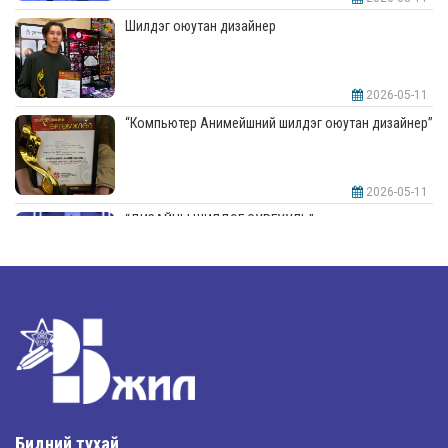
Шилдэг оюутан дизайнер
2026-05-11
“Компьютер Анимейшний шилдэг оюутан дизайнер”
2026-05-11
“ДИЗАЙНЫ ШИЛДЭГ СУРГУУЛЬ”-аар шалгарлаа
2026-05-11
“Интерьерийн шилдэг оюутан дизайнер”
2026-05-11
Шилдэг загвар
Бидний тухай