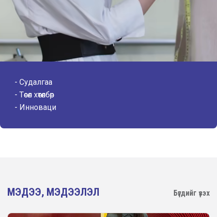
Судалгаа
Төсөл хөтөлбөр
Инноваци
МЭДЭЭ, МЭДЭЭЛЭЛ
Бүгдийг үзэх