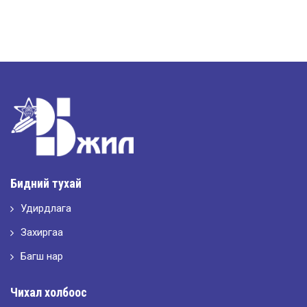
Бидний тухай
Удирдлага
Захиргаа
Багш нар
Чихал холбоос