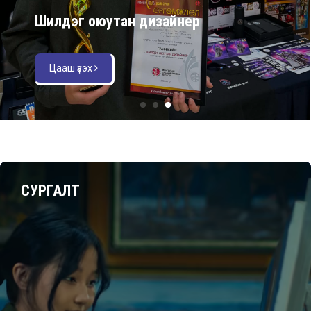
Шилдэг оюутан дизайнер
Цааш үзэх
СУРГАЛТ