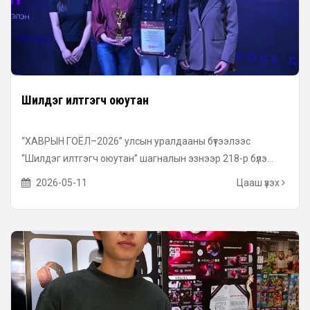
Шилдэг илтгэгч оюутан
“ХАВРЫН ГОЁЛ–2026” улсын уралдааны бүтээлээс
“Шилдэг илтгэгч оюутан” шагналын эзнээр 218-р бүлэ...
2026-05-11
Цааш үзэх