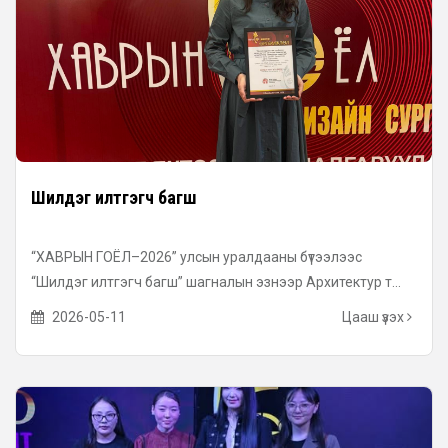
Шилдэг илтгэгч багш
“ХАВРЫН ГОЁЛ–2026” улсын уралдааны бүтээлээс
“Шилдэг илтгэгч багш” шагналын эзнээр Архитектур т...
2026-05-11
Цааш үзэх