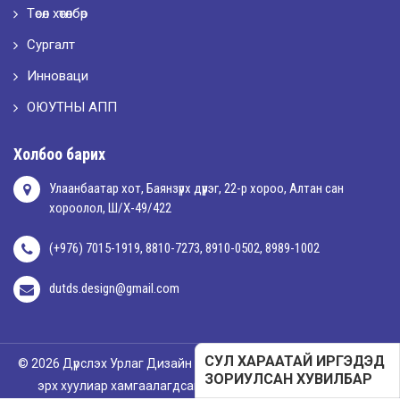
Төсөл хөтөлбөр
Сургалт
Инноваци
ОЮУТНЫ АПП
Холбоо барих
Улаанбаатар хот, Баянзүрх дүүрэг, 22-р хороо, Алтан сан
хороолол, Ш/Х-49/422
(+976) 7015-1919, 8810-7273, 8910-0502, 8989-1002
dutds.design@gmail.com
СУЛ ХАРААТАЙ ИРГЭДЭД
© 2026 Дүрслэх Урлаг Дизайн Технологийн Дээд Сургууль. Бүх
ЗОРИУЛСАН ХУВИЛБАР
эрх хуулиар хамгаалагдсан. Вэб хөгжүүлэгч
Mind Agency