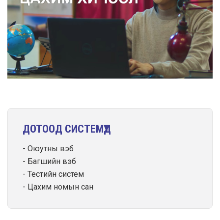
ДОТООД СИСТЕМҮҮД
Оюутны вэб
Багшийн вэб
Тестийн систем
Цахим номын сан