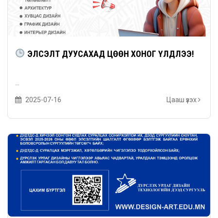
ЭЛСЭЛТ ДУУСАХАД ЦӨӨН ХОНОГ ҮЛДЛЭЭ!
...
2025-07-16
Цааш үзэх