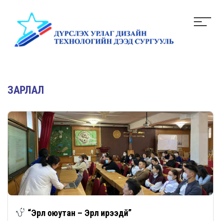
ЗАРЛАЛ
“Эрүүл оюутан – Эрүүл ирээдүй”