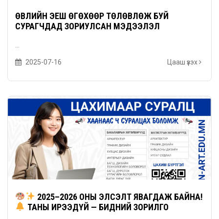
ӨВЛИЙН ЭЕШ ӨГӨХӨӨР ТӨЛӨВЛӨЖ БУЙ
СУРАГЧДАД ЗОРИУЛСАН МЭДЭЭЛЭЛ
...
2025-07-16
Цааш үзэх
2025–2026 ОНЫ ЭЛСЭЛТ ЯВАГДАЖ БАЙНА!
ТАНЫ ИРЭЭДҮЙ — БИДНИЙ ЗОРИЛГО