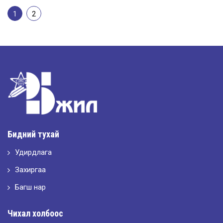
1
2
Бидний тухай
Удирдлага
Захиргаа
Багш нар
Чихал холбоос