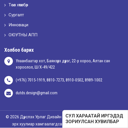
Төсөл хөтөлбөр
Сургалт
Инноваци
ОЮУТНЫ АПП
Холбоо барих
Улаанбаатар хот, Баянзүрх дүүрэг, 22-р хороо, Алтан сан
хороолол, Ш/Х-49/422
(+976) 7015-1919, 8810-7273, 8910-0502, 8989-1002
dutds.design@gmail.com
СУЛ ХАРААТАЙ ИРГЭДЭД
© 2026 Дүрслэх Урлаг Дизайн Технологийн Дээд Сургууль. Бүх
ЗОРИУЛСАН ХУВИЛБАР
эрх хуулиар хамгаалагдсан. Вэб хөгжүүлэгч
Mind Agency