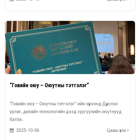
“Говийн оюу – Оюутны тэтгэлэг”
“Говийн оюу – Оюутны тэтгэлэг”-ийн хүрээнд Дүрслэх
урлаг, дизайн технологийн дээд сургуулийн оюутнууд
батла...
2025-10-06
Цааш үзэх