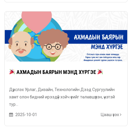
АХМАДЫН БАЯРЫН МЭНД ХҮРГЭЕ
Дүрслэх Урлаг, Дизайн, Технологийн Дээд Сургуулийн
хамт олон бидний ирээдүй хойч үеийг төлөвшүүлэн, үнэтэй
тур...
2025-10-01
Цааш үзэх