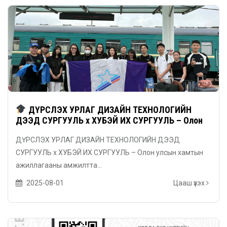
ДҮРСЛЭХ УРЛАГ ДИЗАЙН ТЕХНОЛОГИЙН
ДЭЭД СУРГУУЛЬ x ХУБЭЙ ИХ СУРГУУЛЬ – Олон
улсын хамтын ажиллагааны амжилттай үр дүн!
ДҮРСЛЭХ УРЛАГ ДИЗАЙН ТЕХНОЛОГИЙН ДЭЭД
СУРГУУЛЬ x ХУБЭЙ ИХ СУРГУУЛЬ – Олон улсын хамтын
ажиллагааны амжилтта...
2025-08-01
Цааш үзэх