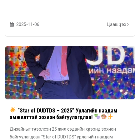
...
2025-11-06
Цааш үзэх
“Star of DUDTDS – 2025” Урлагийн наадам
амжилттай зохион байгуулагдлаа!
Дизайныг түүчээлсэн 25 жил сэдвийн хүрээнд зохион
байгуулагдсан “Star of DUDTDS” урлагийн наадам