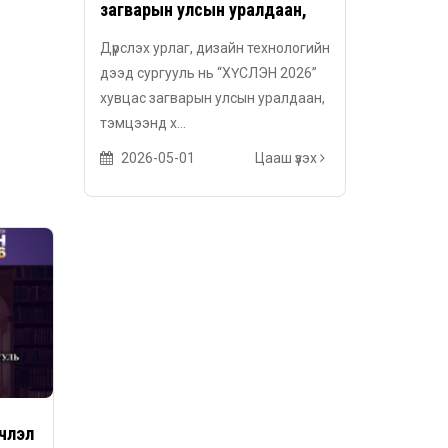
загварын улсын уралдаан,
Дүрслэх урлаг, дизайн технологийн
дээд сургууль нь “ХҮСЛЭН 2026”
хувцас загварын улсын уралдаан,
тэмцээнд х...
2026-05-01
Цааш үзэх
члэл