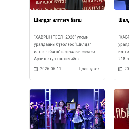
Шилдэг илтгэгч багш
Шилд
“ХАВРЫН ГОЁЛ–2026” улсын
“ХАВ
уралдааны бүтээлээс “Шилдэг
уралд
илтгэгч багш” шагналын эзнээр
илтгэ
Архитектур тэнхимийн э...
218-р
2026-05-11
Цааш үзэх
20