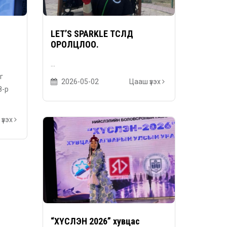
LET’S SPARKLE ТӨСӨЛД
ОРОЛЦЛОО.
...
г
2026-05-02
Цааш үзэх
8-р
үзэх
“ХҮСЛЭН 2026” хувцас