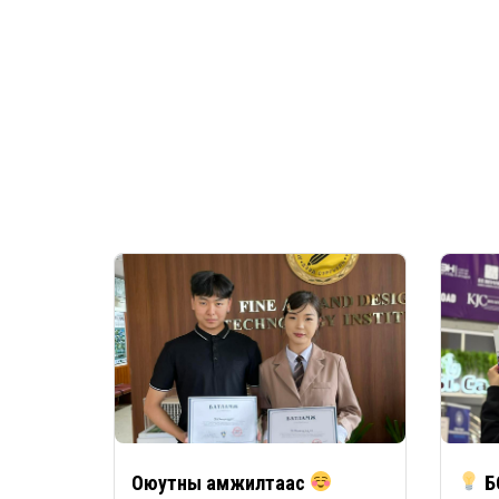
Оюутны амжилтаас
Б