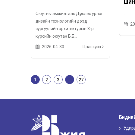
ШИН
ҮЗЭС
Оюутны амжилтаас Дүрслэх урлаг
...
дизайн технологийн дээд
20
сургуулийн архитектурын 3-р
курсийн оюутан Б.Б...
2026-04-30
Цааш үзэх
1
2
3
…
27
Бидний
Удир