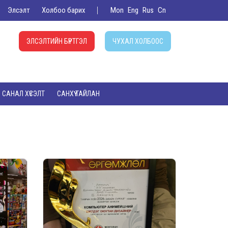
Элсэлт
Холбоо барих
Mon
Eng
Rus
Cn
ЭЛСЭЛТИЙН БҮРТГЭЛ
ЧУХАЛ ХОЛБООС
САНАЛ ХҮСЭЛТ
САНХҮҮ ТАЙЛАН