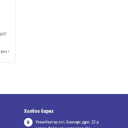
ИЛ”
үзэх
Холбоо барих
Улаанбаатар хот, Баянзүрх дүүрэг, 22-р