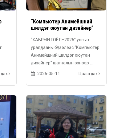
р
“Компьютер Анимейшний
шилдэг оюутан дизайнер”
“ХАВРЫН ГОЁЛ–2026” улсын
г
уралдааны бүтээлээс “Компьютер
Анимейшний шилдэг оюутан
дизайнер” шагналын эзнээр ...
үзэх
2026-05-11
Цааш үзэх