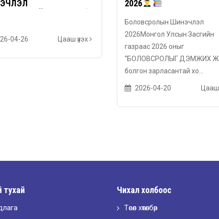
ЭЧЛЭЛ
2026
ГЭЛЭНГИЙН 4ДХ ӨДӨР
Боловсролын Шинэчлэл
2026Монгол Улсын Засгийн
26-04-26
Цааш үзэх
газраас 2026 оныг
“БОЛОВСРОЛЫГ ДЭМЖИХ Ж
болгон зарласантай хо...
2026-04-20
Цааш 
 тухай
Чихал холбоос
длага
Төсөл хөтөлбөр