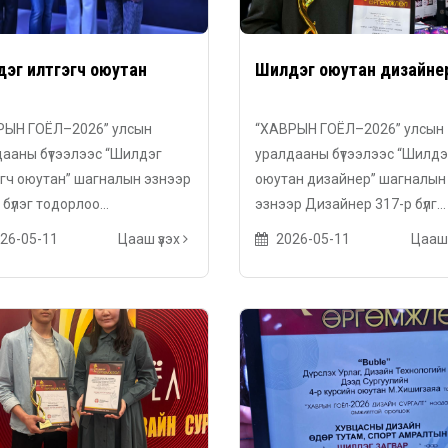
эг илтгэгч оюутан
Шилдэг оюутан дизайне
РЫН ГОЁЛ–2026” улсын
“ХАВРЫН ГОЁЛ–2026” улсын
ааны бүтээлээс “Шилдэг
уралдааны бүтээлээс “Шилдэ
гч оюутан” шагналын эзнээр
оюутан дизайнер” шагналын
 бүлэг тодорлоо...
эзнээр Дизайнер 317-р бүлг...
26-05-11
Цааш үзэх
2026-05-11
Цааш 