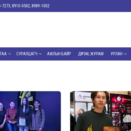
0-7273, 8910-0502, 8989-1002
ГАА
СУРАЛЦАГЧ
АЖЛЫН БАЙР
ДҮРЭМ, ЖУРАМ
УРЛАН