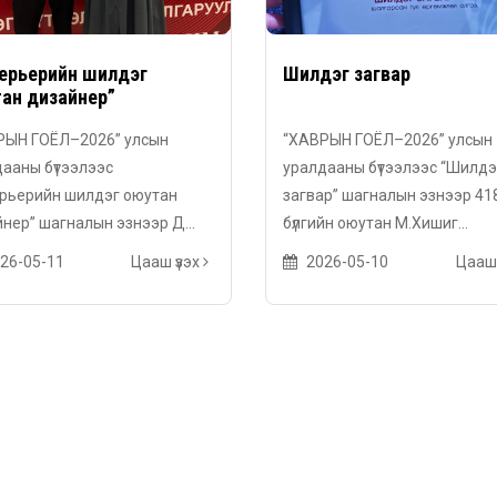
ерьерийн шилдэг
Шилдэг загвар
ан дизайнер”
РЫН ГОЁЛ–2026” улсын
“ХАВРЫН ГОЁЛ–2026” улсын
ааны бүтээлээс
уралдааны бүтээлээс “Шилдэ
ерьерийн шилдэг оюутан
загвар” шагналын эзнээр 41
нер” шагналын эзнээр Д...
бүлгийн оюутан М.Хишиг...
26-05-11
Цааш үзэх
2026-05-10
Цааш 