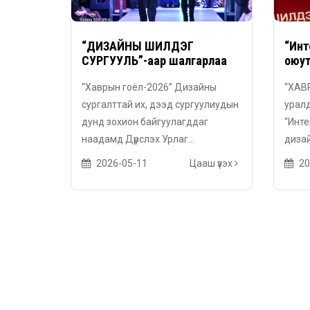
“ДИЗАЙНЫ ШИЛДЭГ
“Инт
СУРГУУЛЬ”-аар шалгарлаа
оюут
“Хаврын гоёл-2026” Дизайны
“ХАВ
сургалттай их, дээд сургуулиудын
уралд
дунд зохион байгуулагддаг
“Инт
наадамд Дүрслэх Урлаг...
дизай
2026-05-11
Цааш үзэх
20