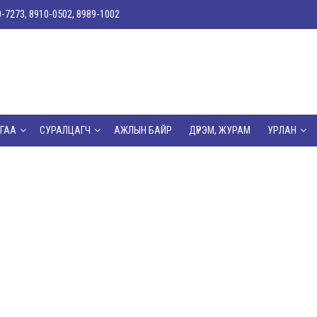
0-7273, 8910-0502, 8989-1002
ГАА
СУРАЛЦАГЧ
АЖЛЫН БАЙР
ДҮРЭМ, ЖУРАМ
УРЛАН