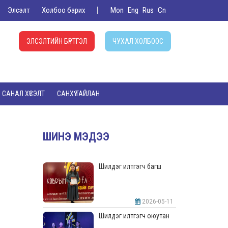
Элсэлт
Холбоо барих
Mon
Eng
Rus
Cn
ЭЛСЭЛТИЙН БҮРТГЭЛ
ЧУХАЛ ХОЛБООС
САНАЛ ХҮСЭЛТ
САНХҮҮ ТАЙЛАН
ШИНЭ МЭДЭЭ
Шилдэг илтгэгч багш
2026-05-11
Шилдэг илтгэгч оюутан