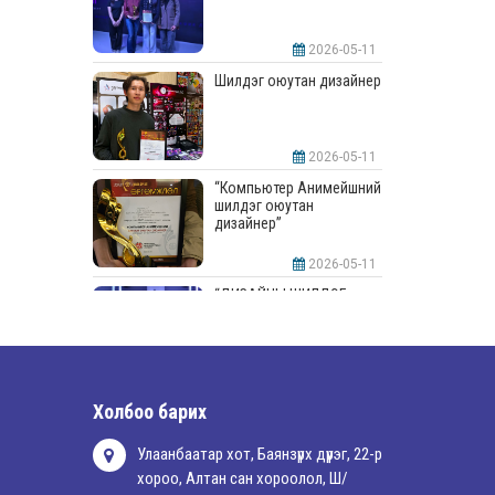
2026-05-11
Шилдэг оюутан дизайнер
2026-05-11
“Компьютер Анимейшний
шилдэг оюутан
дизайнер”
2026-05-11
“ДИЗАЙНЫ ШИЛДЭГ
СУРГУУЛЬ”-аар
шалгарлаа
2026-05-11
“Интерьерийн шилдэг
Холбоо барих
оюутан дизайнер”
Улаанбаатар хот, Баянзүрх дүүрэг, 22-р
хороо, Алтан сан хороолол, Ш/
2026-05-11