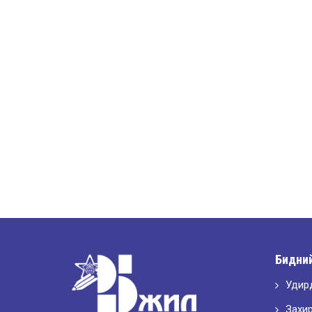
Бидний
Удир
Захи