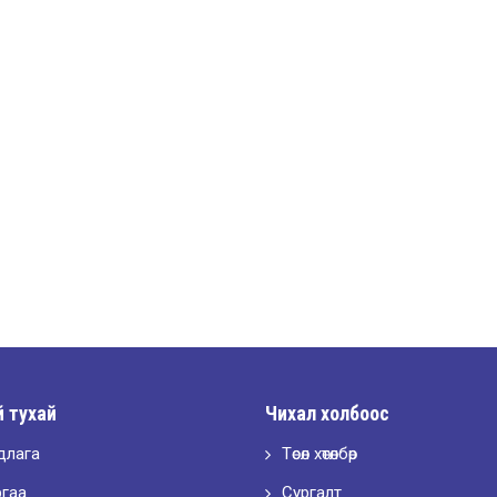
 тухай
Чихал холбоос
длага
Төсөл хөтөлбөр
ргаа
Сургалт