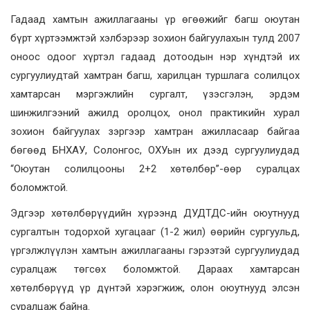
Гадаад хамтын ажиллагааны үр өгөөжийг багш оюутан
бүрт хүртээмжтэй хэлбэрээр зохион байгуулахын тулд 2007
оноос одоог хүртэл гадаад дотоодын нэр хүндтэй их
сургуулиудтай хамтран багш, харилцан туршлага солилцох
хамтарсан мэргэжлийн сургалт, үзэсгэлэн, эрдэм
шинжилгээний ажилд оролцох, онол практикийн хурал
зохион байгуулах зэргээр хамтран ажилласаар байгаа
бөгөөд БНХАУ, Солонгос, ОХУын их дээд сургуулиудад
“Оюутан солилцооны 2+2 хөтөлбөр”-өөр суралцах
боломжтой.
Эдгээр хөтөлбөрүүдийн хүрээнд ДУДТДС-ийн оюутнууд
сургалтын тодорхой хугацааг (1-2 жил) өөрийн сургуульд,
үргэлжлүүлэн хамтын ажиллагааны гэрээтэй сургуулиудад
суралцаж төгсөх боломжтой. Дараах хамтарсан
хөтөлбөрүүд үр дүнтэй хэрэгжиж, олон оюутнууд элсэн
суралцаж байна.