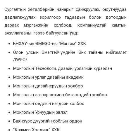
Сургалтын хөтөлбөрийн чанарыг сайжруулах, оюутнуудаа
дадлагажуулах зорилгоор гадаадын болон дотоодын
дараах мэргэжлийн холбоод, компаниудтай хамтын
ажиллагааны гэрээ байгуулсан Үүнд:
БНХАУ-ын ӨМӨЗО-ны “Магтам” ХХК
Олон улсын Эмэгтэйчүүдийн Энх тайвны нийгэмлэг
/IWPG/
Монголын Технологи, дизайн, урлагийн хүрээлэн
Монголын урлаг дизайны академи
Монголын дизайнеруудын холбоо
Монголын загвар зохион бүтээгчдийн холбоо
Монголын оёдлын нэгдсэн холбоо
Монголын Урчуудын эвлэл
Баянзүрх дүүргийн соёлын ордон
“Кашмер Холдинг” ХХК