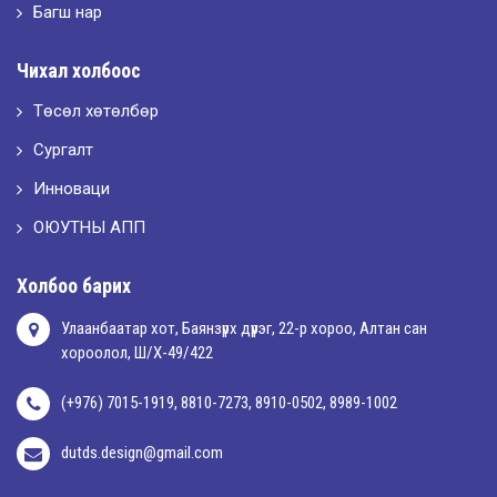
Багш нар
2026-05-02
Чихал холбоос
“ХҮСЛЭН 2026” хувцас загварын улсын уралдаан,
Төсөл хөтөлбөр
Сургалт
2026-05-01
Оюутны амжилтаас
Инноваци
ОЮУТНЫ АПП
2026-04-30
Холбоо барих
Улаанбаатар хот, Баянзүрх дүүрэг, 22-р хороо, Алтан сан
хороолол, Ш/Х-49/422
(+976) 7015-1919, 8810-7273, 8910-0502, 8989-1002
dutds.design@gmail.com