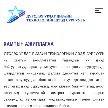
ХАМТЫН АЖИЛЛАГАА
ДҮРСЛЭХ УРЛАГ ДИЗАЙН ТЕХНОЛОГИЙН ДЭЭД СУРГУУЛЬ
нь хамтын ажиллагаатай гадаадын их дээд
байгууллагуудаараа дамжуулан олон улсын сургуулиуд,
шаардлагад нийцэхүйц, дэлхий дахинтай хөл зэрэгцэн
алхах оюутнуудыг бэлтгэхийн чацуу, дотооддоо ижил
төстэй их дээд сургуулиуд, мэргэжлийн байгууллагад, ажил
олгогчид түншүүдтэй хамтран сурлагын чанарыг
сайжруулах төгсөгчдийг чадавхжуулахын төлөө хичээн
ажиллах зорилго тавин ажиллаж байна.