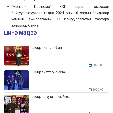
“Монгол Костюмс” ХХК зэрэг томоохон
байгууллагуудаас гадна 2024 оны 10 сарын байдлаар
хамтын ажиллагааны 37 байгууллагатай хамтарч
ажиллаж байна.
ШИНЭ МЭДЭЭ
Шилдэг илтгэгч багш
2026-05-11
Шилдэг илтгэгч оюутан
2026-05-11
Шилдэг оюутан дизайнер