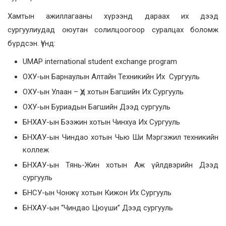
Хамтын ажиллагааны хүрээнд дараах их дээд
сургуулиудад оюутан солилцоогоор суралцах боломж
бүрдсэн. Үүнд:
UMAP international student exchange program
ОХУ-ын Барнаулын Алтайн Техникийн Их Сургууль
ОХУ-ын Улаан – Үд хотын Багшийн Их Сургууль
ОХУ-ын Буриадын Багшийн Дээд сургууль
БНХАУ-ын Бээжин хотын Чинхуа Их Сургууль
БНХАУ-ын Чиндао хотын Чью Ши Мэргэжил техникийн
коллеж
БНХАУ-ын Тянь-Жин хотын Аж үйлдвэрийн Дээд
сургууль
БНСУ-ын Чонжү хотын Кижон Их Сургууль
БНХАУ-ын “Чиндао Цюүши” Дээд сургууль