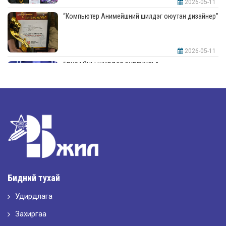
2026-05-11
“Компьютер Анимейшний шилдэг оюутан дизайнер”
2026-05-11
“ДИЗАЙНЫ ШИЛДЭГ СУРГУУЛЬ”-аар шалгарлаа
2026-05-11
“Интерьерийн шилдэг оюутан дизайнер”
2026-05-11
Шилдэг загвар
Бидний тухай
Удирдлага
2026-05-10
LET’S SPARKLE ТӨСӨЛД ОРОЛЦЛОО.
Захиргаа