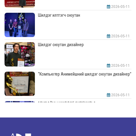
2026-05-11
Шилдэг илтгэгч оюутан
2026-05-11
Шилдэг оюутан дизайнер
2026-05-11
“Компьютер Анимейшний шилдэг оюутан дизайнер”
2026-05-11
“ДИЗАЙНЫ ШИЛДЭГ СУРГУУЛЬ”-аар шалгарлаа
2026-05-11
“Интерьерийн шилдэг оюутан дизайнер”