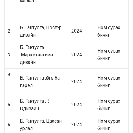
хэвлэл
Б. Гантулга, Постер
Ном сурах
2
2024
дизайн
бичиг
Б. Гантулга
Ном сурах
3
,Маркетингийн
2024
бичиг
дизайн
4
Б. Гантулга ,Өнгө ба
Ном сурах
2024
гэрэл
бичиг
Б. Гантулга , 3
Ном сурах
5
2024
Dдизайн
бичиг
Б. Гантулга, Цаасан
Ном сурах
6
2024
урлал
бичиг