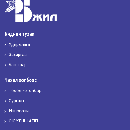
2026-05-11
Шилдэг загвар
Бидний тухай
Удирдлага
2026-05-10
LET’S SPARKLE ТӨСӨЛД ОРОЛЦЛОО.
Захиргаа
Багш нар
2026-05-02
Чихал холбоос
“ХҮСЛЭН 2026” хувцас загварын улсын уралдаан,
Төсөл хөтөлбөр
Сургалт
2026-05-01
Оюутны амжилтаас
Инноваци
ОЮУТНЫ АПП
2026-04-30