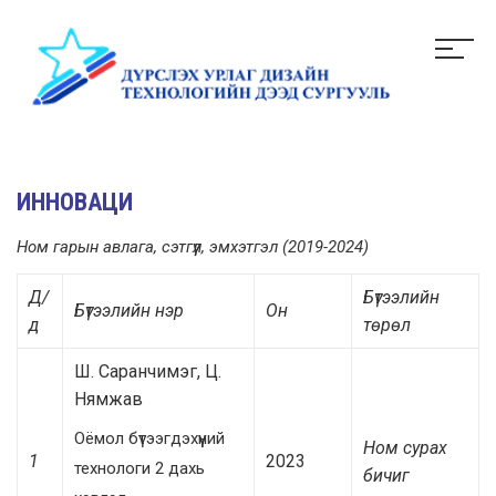
ИННОВАЦИ
Ном гарын авлага, сэтгүүл, эмхэтгэл
(
2019-2024
)
Д/
Бүтээлийн
Бүтээлийн нэр
Он
д
төрөл
Ш. Саранчимэг, Ц.
Нямжав
Оёмол бүтээгдэхүүний
Ном сурах
1
2023
технологи 2 дахь
бичиг