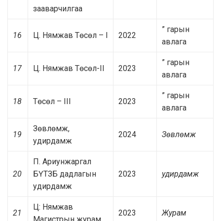
зааварчилгаа
” гарын
16
Ц. Нямжав Төсөл – I
2022
авлага
” гарын
17
Ц. Нямжав Төсөл-II
2023
авлага
” гарын
18
Төсөл – III
2023
авлага
Зөвлөмж,
19
2024
Зөвлөмж
удирдамж
П. Ариунжаргал
20
БҮТЗБ дадлагын
2023
удирдамж
удирдамж
Ц: Нямжав
21
2023
Журам
Магистрын журам