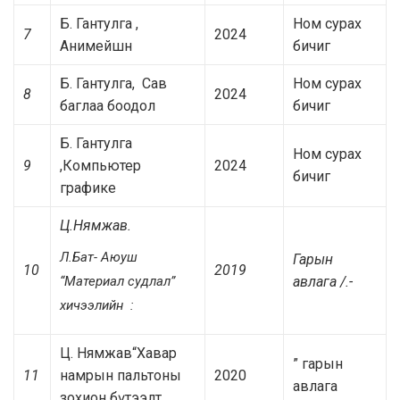
Б. Гантулга ,
Ном сурах
7
2024
Анимейшн
бичиг
Б. Гантулга, Сав
Ном сурах
8
2024
баглаа боодол
бичиг
Б. Гантулга
Ном сурах
9
,Компьютер
2024
бичиг
графике
Ц.Нямжав.
Л.Бат- Аюуш
Гарын
10
2019
“Материал судлал”
авлага /.-
хичээлийн :
Ц. Нямжав“Хавар
” гарын
11
намрын пальтоны
2020
авлага
зохион бүтээлт